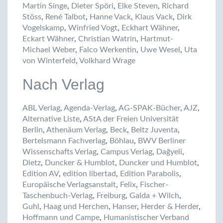
Martin Singe
,
Dieter Spöri
,
Elke Steven
,
Richard
Stöss
,
René Talbot
,
Hanne Vack
,
Klaus Vack
,
Dirk
Vogelskamp
,
Winfried Vogt
,
Eckhart Wähner
,
Eckart Wähner
,
Christian Watrin
,
Hartmut-
Michael Weber
,
Falco Werkentin
,
Uwe Wesel
,
Uta
von Winterfeld
,
Volkhard Wrage
Nach Verlag
ABL Verlag
,
Agenda-Verlag
,
AG-SPAK-Bücher
,
AJZ
,
Alternative Liste
,
AStA der Freien Universität
Berlin
,
Athenäum Verlag
,
Beck
,
Beltz Juventa
,
Bertelsmann Fachverlag
,
Böhlau
,
BWV Berliner
Wissenschafts Verlag
,
Campus Verlag
,
Dağyeli
,
Dietz
,
Duncker & Humblot
,
Duncker und Humblot
,
Edition AV
,
edition libertad
,
Edition Parabolis
,
Europäische Verlagsanstalt
,
Felix
,
Fischer-
Taschenbuch-Verlag
,
Freiburg
,
Galda + Wilch
,
Guhl
,
Haag und Herchen
,
Hanser
,
Herder & Herder
,
Hoffmann und Campe
,
Humanistischer Verband