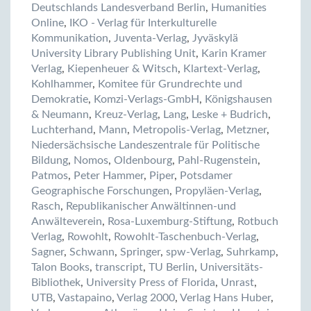
Deutschlands Landesverband Berlin
,
Humanities
Online
,
IKO - Verlag für Interkulturelle
Kommunikation
,
Juventa-Verlag
,
Jyväskylä
University Library Publishing Unit
,
Karin Kramer
Verlag
,
Kiepenheuer & Witsch
,
Klartext-Verlag
,
Kohlhammer
,
Komitee für Grundrechte und
Demokratie
,
Komzi-Verlags-GmbH
,
Königshausen
& Neumann
,
Kreuz-Verlag
,
Lang
,
Leske + Budrich
,
Luchterhand
,
Mann
,
Metropolis-Verlag
,
Metzner
,
Niedersächsische Landeszentrale für Politische
Bildung
,
Nomos
,
Oldenbourg
,
Pahl-Rugenstein
,
Patmos
,
Peter Hammer
,
Piper
,
Potsdamer
Geographische Forschungen
,
Propyläen-Verlag
,
Rasch
,
Republikanischer Anwältinnen-und
Anwälteverein
,
Rosa-Luxemburg-Stiftung
,
Rotbuch
Verlag
,
Rowohlt
,
Rowohlt-Taschenbuch-Verlag
,
Sagner
,
Schwann
,
Springer
,
spw-Verlag
,
Suhrkamp
,
Talon Books
,
transcript
,
TU Berlin
,
Universitäts-
Bibliothek
,
University Press of Florida
,
Unrast
,
UTB
,
Vastapaino
,
Verlag 2000
,
Verlag Hans Huber
,