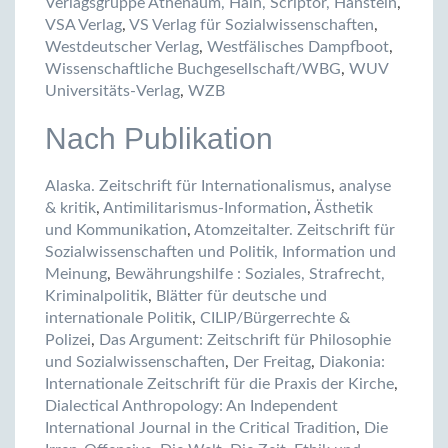
Verlagsgruppe Athenäum, Hain, Scriptor, Hanstein
,
VSA Verlag
,
VS Verlag für Sozialwissenschaften
,
Westdeutscher Verlag
,
Westfälisches Dampfboot
,
Wissenschaftliche Buchgesellschaft/WBG
,
WUV
Universitäts-Verlag
,
WZB
Nach Publikation
Alaska. Zeitschrift für Internationalismus
,
analyse
& kritik
,
Antimilitarismus-Information
,
Ästhetik
und Kommunikation
,
Atomzeitalter. Zeitschrift für
Sozialwissenschaften und Politik, Information und
Meinung
,
Bewährungshilfe : Soziales, Strafrecht,
Kriminalpolitik
,
Blätter für deutsche und
internationale Politik
,
CILIP/Bürgerrechte &
Polizei
,
Das Argument: Zeitschrift für Philosophie
und Sozialwissenschaften
,
Der Freitag
,
Diakonia:
Internationale Zeitschrift für die Praxis der Kirche
,
Dialectical Anthropology: An Independent
International Journal in the Critical Tradition
,
Die