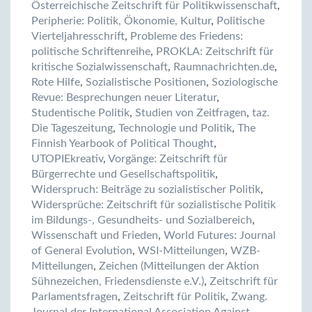
Österreichische Zeitschrift für Politikwissenschaft
,
Peripherie: Politik, Ökonomie, Kultur
,
Politische
Vierteljahresschrift
,
Probleme des Friedens:
politische Schriftenreihe
,
PROKLA: Zeitschrift für
kritische Sozialwissenschaft
,
Raumnachrichten.de
,
Rote Hilfe
,
Sozialistische Positionen
,
Soziologische
Revue: Besprechungen neuer Literatur
,
Studentische Politik
,
Studien von Zeitfragen
,
taz.
Die Tageszeitung
,
Technologie und Politik
,
The
Finnish Yearbook of Political Thought
,
UTOPIEkreativ
,
Vorgänge: Zeitschrift für
Bürgerrechte und Gesellschaftspolitik
,
Widerspruch: Beiträge zu sozialistischer Politik
,
Widersprüche: Zeitschrift für sozialistische Politik
im Bildungs-, Gesundheits- und Sozialbereich
,
Wissenschaft und Frieden
,
World Futures: Journal
of General Evolution
,
WSI-Mitteilungen
,
WZB-
Mitteilungen
,
Zeichen (Mitteilungen der Aktion
Sühnezeichen, Friedensdienste e.V.)
,
Zeitschrift für
Parlamentsfragen
,
Zeitschrift für Politik
,
Zwang.
Journal der International Association Against