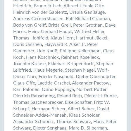
Friedrich
,
Bruno Fritsch
,
Albrecht Funk
,
Otto
Heinrich von der Gablentz
,
Ursula Ganßauge
,
Andreas Germershausen
,
Rolf Richard Grauhan
,
Bodo von Greiff
,
Britta Grell
,
Peter Grottian
,
Dave
Harris
,
Heinz Gerhard Haupt
,
Wilfried Heller
,
Thomas Hohlfeld
,
Klaus Horn
,
Hartmut Jäckel
,
Doris Janshen
,
Hayward R. Alker Jr
,
Peter
Kammerer
,
Udo Kauß
,
Philippe Kellermann
,
Claus
Koch
,
Hans Koschnick
,
Reinhart Koselleck
,
Joachim Krause
,
Ekkehart Krippendorff
,
Stephan
Leibfried
,
Klaus Megerle
,
Stephan Nagel
,
Wolf-
Dieter Narr
,
Frieder Naschold
,
Dieter Oberndörfer
,
Claus Offe
,
Laetitia Orschel
,
Alexander Paetow
,
Kari Palonen
,
Onno Poppinga
,
Norbert Pütter
,
Dietrich Rauschning
,
Roland Roth
,
Dieter H. Runze
,
Thomas Saschenbrecker
,
Elke Schäfter
,
Fritz W.
Scharpf
,
Hermann Scheer
,
Albert Scherr
,
David
Schneider-Addae-Mensah
,
Klaus Scholder
,
Alexander Schubert
,
Thomas Schwarz
,
Hans-Peter
Schwarz
,
Dieter Senghaas
,
Marc D. Silberman
,