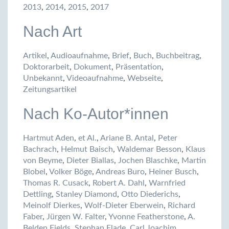
2013
,
2014
,
2015
,
2017
Nach Art
Artikel
,
Audioaufnahme
,
Brief
,
Buch
,
Buchbeitrag
,
Doktorarbeit
,
Dokument
,
Präsentation
,
Unbekannt
,
Videoaufnahme
,
Webseite
,
Zeitungsartikel
Nach Ko-Autor*innen
Hartmut Aden
,
et Al.
,
Ariane B. Antal
,
Peter
Bachrach
,
Helmut Baisch
,
Waldemar Besson
,
Klaus
von Beyme
,
Dieter Biallas
,
Jochen Blaschke
,
Martin
Blobel
,
Volker Böge
,
Andreas Buro
,
Heiner Busch
,
Thomas R. Cusack
,
Robert A. Dahl
,
Warnfried
Dettling
,
Stanley Diamond
,
Otto Diederichs
,
Meinolf Dierkes
,
Wolf-Dieter Eberwein
,
Richard
Faber
,
Jürgen W. Falter
,
Yvonne Featherstone
,
A.
Belden Fields
,
Stephan Flade
,
Carl Joachim