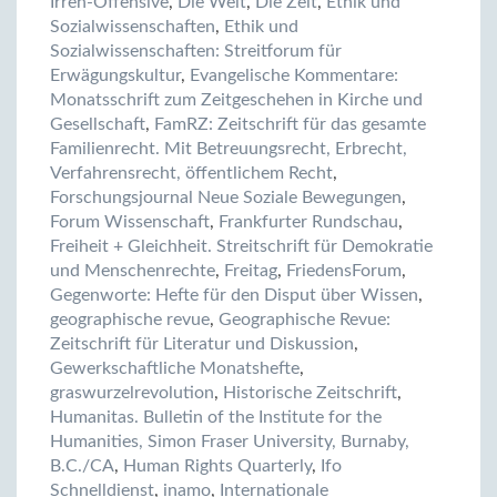
Irren-Offensive
,
Die Welt
,
Die Zeit
,
Ethik und
Sozialwissenschaften
,
Ethik und
Sozialwissenschaften: Streitforum für
Erwägungskultur
,
Evangelische Kommentare:
Monatsschrift zum Zeitgeschehen in Kirche und
Gesellschaft
,
FamRZ: Zeitschrift für das gesamte
Familienrecht. Mit Betreuungsrecht, Erbrecht,
Verfahrensrecht, öffentlichem Recht
,
Forschungsjournal Neue Soziale Bewegungen
,
Forum Wissenschaft
,
Frankfurter Rundschau
,
Freiheit + Gleichheit. Streitschrift für Demokratie
und Menschenrechte
,
Freitag
,
FriedensForum
,
Gegenworte: Hefte für den Disput über Wissen
,
geographische revue
,
Geographische Revue:
Zeitschrift für Literatur und Diskussion
,
Gewerkschaftliche Monatshefte
,
graswurzelrevolution
,
Historische Zeitschrift
,
Humanitas. Bulletin of the Institute for the
Humanities, Simon Fraser University, Burnaby,
B.C./CA
,
Human Rights Quarterly
,
Ifo
Schnelldienst
,
inamo
,
Internationale