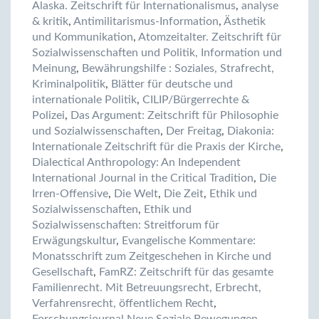
Alaska. Zeitschrift für Internationalismus
,
analyse
& kritik
,
Antimilitarismus-Information
,
Ästhetik
und Kommunikation
,
Atomzeitalter. Zeitschrift für
Sozialwissenschaften und Politik, Information und
Meinung
,
Bewährungshilfe : Soziales, Strafrecht,
Kriminalpolitik
,
Blätter für deutsche und
internationale Politik
,
CILIP/Bürgerrechte &
Polizei
,
Das Argument: Zeitschrift für Philosophie
und Sozialwissenschaften
,
Der Freitag
,
Diakonia:
Internationale Zeitschrift für die Praxis der Kirche
,
Dialectical Anthropology: An Independent
International Journal in the Critical Tradition
,
Die
Irren-Offensive
,
Die Welt
,
Die Zeit
,
Ethik und
Sozialwissenschaften
,
Ethik und
Sozialwissenschaften: Streitforum für
Erwägungskultur
,
Evangelische Kommentare:
Monatsschrift zum Zeitgeschehen in Kirche und
Gesellschaft
,
FamRZ: Zeitschrift für das gesamte
Familienrecht. Mit Betreuungsrecht, Erbrecht,
Verfahrensrecht, öffentlichem Recht
,
Forschungsjournal Neue Soziale Bewegungen
,