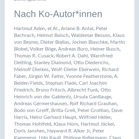
Nach Ko-Autor*innen
Hartmut Aden
,
et Al.
,
Ariane B. Antal
,
Peter
Bachrach
,
Helmut Baisch
,
Waldemar Besson
,
Klaus
von Beyme
,
Dieter Biallas
,
Jochen Blaschke
,
Martin
Blobel
,
Volker Böge
,
Andreas Buro
,
Heiner Busch
,
Thomas R. Cusack
,
Robert A. Dahl
,
Warnfried
Dettling
,
Stanley Diamond
,
Otto Diederichs
,
Meinolf Dierkes
,
Wolf-Dieter Eberwein
,
Richard
Faber
,
Jürgen W. Falter
,
Yvonne Featherstone
,
A.
Belden Fields
,
Stephan Flade
,
Carl Joachim
Friedrich
,
Bruno Fritsch
,
Albrecht Funk
,
Otto
Heinrich von der Gablentz
,
Ursula Ganßauge
,
Andreas Germershausen
,
Rolf Richard Grauhan
,
Bodo von Greiff
,
Britta Grell
,
Peter Grottian
,
Dave
Harris
,
Heinz Gerhard Haupt
,
Wilfried Heller
,
Thomas Hohlfeld
,
Klaus Horn
,
Hartmut Jäckel
,
Doris Janshen
,
Hayward R. Alker Jr
,
Peter
Kammerer
,
Udo Kauß
,
Philippe Kellermann
,
Claus