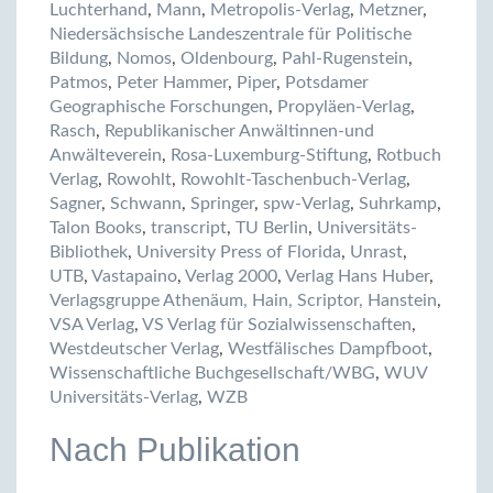
Luchterhand
,
Mann
,
Metropolis-Verlag
,
Metzner
,
Niedersächsische Landeszentrale für Politische
Bildung
,
Nomos
,
Oldenbourg
,
Pahl-Rugenstein
,
Patmos
,
Peter Hammer
,
Piper
,
Potsdamer
Geographische Forschungen
,
Propyläen-Verlag
,
Rasch
,
Republikanischer Anwältinnen-und
Anwälteverein
,
Rosa-Luxemburg-Stiftung
,
Rotbuch
Verlag
,
Rowohlt
,
Rowohlt-Taschenbuch-Verlag
,
Sagner
,
Schwann
,
Springer
,
spw-Verlag
,
Suhrkamp
,
Talon Books
,
transcript
,
TU Berlin
,
Universitäts-
Bibliothek
,
University Press of Florida
,
Unrast
,
UTB
,
Vastapaino
,
Verlag 2000
,
Verlag Hans Huber
,
Verlagsgruppe Athenäum, Hain, Scriptor, Hanstein
,
VSA Verlag
,
VS Verlag für Sozialwissenschaften
,
Westdeutscher Verlag
,
Westfälisches Dampfboot
,
Wissenschaftliche Buchgesellschaft/WBG
,
WUV
Universitäts-Verlag
,
WZB
Nach Publikation