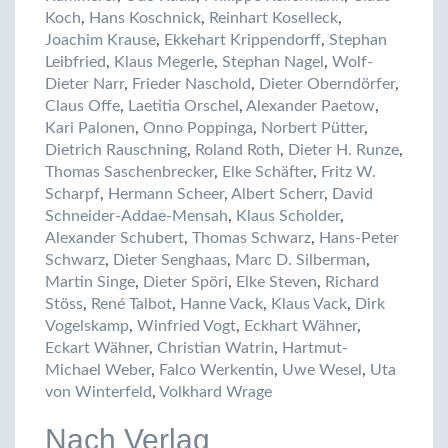
Koch
,
Hans Koschnick
,
Reinhart Koselleck
,
Joachim Krause
,
Ekkehart Krippendorff
,
Stephan
Leibfried
,
Klaus Megerle
,
Stephan Nagel
,
Wolf-
Dieter Narr
,
Frieder Naschold
,
Dieter Oberndörfer
,
Claus Offe
,
Laetitia Orschel
,
Alexander Paetow
,
Kari Palonen
,
Onno Poppinga
,
Norbert Pütter
,
Dietrich Rauschning
,
Roland Roth
,
Dieter H. Runze
,
Thomas Saschenbrecker
,
Elke Schäfter
,
Fritz W.
Scharpf
,
Hermann Scheer
,
Albert Scherr
,
David
Schneider-Addae-Mensah
,
Klaus Scholder
,
Alexander Schubert
,
Thomas Schwarz
,
Hans-Peter
Schwarz
,
Dieter Senghaas
,
Marc D. Silberman
,
Martin Singe
,
Dieter Spöri
,
Elke Steven
,
Richard
Stöss
,
René Talbot
,
Hanne Vack
,
Klaus Vack
,
Dirk
Vogelskamp
,
Winfried Vogt
,
Eckhart Wähner
,
Eckart Wähner
,
Christian Watrin
,
Hartmut-
Michael Weber
,
Falco Werkentin
,
Uwe Wesel
,
Uta
von Winterfeld
,
Volkhard Wrage
Nach Verlag