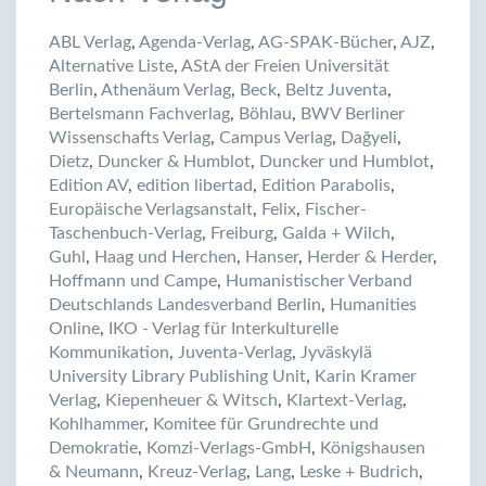
ABL Verlag
,
Agenda-Verlag
,
AG-SPAK-Bücher
,
AJZ
,
Alternative Liste
,
AStA der Freien Universität
Berlin
,
Athenäum Verlag
,
Beck
,
Beltz Juventa
,
Bertelsmann Fachverlag
,
Böhlau
,
BWV Berliner
Wissenschafts Verlag
,
Campus Verlag
,
Dağyeli
,
Dietz
,
Duncker & Humblot
,
Duncker und Humblot
,
Edition AV
,
edition libertad
,
Edition Parabolis
,
Europäische Verlagsanstalt
,
Felix
,
Fischer-
Taschenbuch-Verlag
,
Freiburg
,
Galda + Wilch
,
Guhl
,
Haag und Herchen
,
Hanser
,
Herder & Herder
,
Hoffmann und Campe
,
Humanistischer Verband
Deutschlands Landesverband Berlin
,
Humanities
Online
,
IKO - Verlag für Interkulturelle
Kommunikation
,
Juventa-Verlag
,
Jyväskylä
University Library Publishing Unit
,
Karin Kramer
Verlag
,
Kiepenheuer & Witsch
,
Klartext-Verlag
,
Kohlhammer
,
Komitee für Grundrechte und
Demokratie
,
Komzi-Verlags-GmbH
,
Königshausen
& Neumann
,
Kreuz-Verlag
,
Lang
,
Leske + Budrich
,