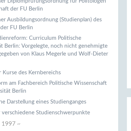
ner Diplomprüfungsordnung für Politologen
haft der FU Berlin
ner Ausbildungsordnung (Studienplan) des
 der FU Berlin
ienreform: Curriculum Politische
ät Berlin: Vorgelegte, noch nicht genehmigte
gegeben von Klaus Megerle und Wolf-Dieter
r Kurse des Kernbereichs
orm am Fachbereich Politische Wissenschaft
sität Berlin
he Darstellung eines Studienganges
ür verschiedene Studienschwerpunkte
 1997 ~