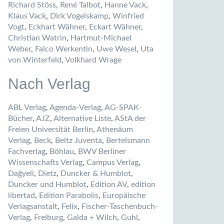
Richard Stöss
,
René Talbot
,
Hanne Vack
,
Klaus Vack
,
Dirk Vogelskamp
,
Winfried
Vogt
,
Eckhart Wähner
,
Eckart Wähner
,
Christian Watrin
,
Hartmut-Michael
Weber
,
Falco Werkentin
,
Uwe Wesel
,
Uta
von Winterfeld
,
Volkhard Wrage
Nach Verlag
ABL Verlag
,
Agenda-Verlag
,
AG-SPAK-
Bücher
,
AJZ
,
Alternative Liste
,
AStA der
Freien Universität Berlin
,
Athenäum
Verlag
,
Beck
,
Beltz Juventa
,
Bertelsmann
Fachverlag
,
Böhlau
,
BWV Berliner
Wissenschafts Verlag
,
Campus Verlag
,
Dağyeli
,
Dietz
,
Duncker & Humblot
,
Duncker und Humblot
,
Edition AV
,
edition
libertad
,
Edition Parabolis
,
Europäische
Verlagsanstalt
,
Felix
,
Fischer-Taschenbuch-
Verlag
,
Freiburg
,
Galda + Wilch
,
Guhl
,