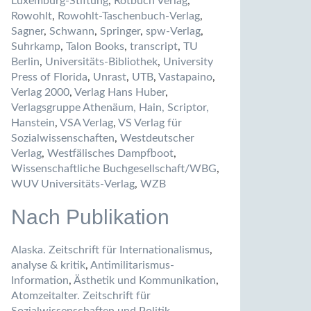
Luxemburg-Stiftung
,
Rotbuch Verlag
,
Rowohlt
,
Rowohlt-Taschenbuch-Verlag
,
Sagner
,
Schwann
,
Springer
,
spw-Verlag
,
Suhrkamp
,
Talon Books
,
transcript
,
TU
Berlin
,
Universitäts-Bibliothek
,
University
Press of Florida
,
Unrast
,
UTB
,
Vastapaino
,
Verlag 2000
,
Verlag Hans Huber
,
Verlagsgruppe Athenäum, Hain, Scriptor,
Hanstein
,
VSA Verlag
,
VS Verlag für
Sozialwissenschaften
,
Westdeutscher
Verlag
,
Westfälisches Dampfboot
,
Wissenschaftliche Buchgesellschaft/WBG
,
WUV Universitäts-Verlag
,
WZB
Nach Publikation
Alaska. Zeitschrift für Internationalismus
,
analyse & kritik
,
Antimilitarismus-
Information
,
Ästhetik und Kommunikation
,
Atomzeitalter. Zeitschrift für