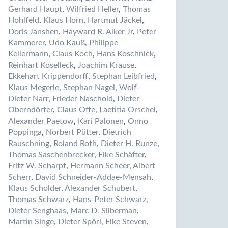
Gerhard Haupt
,
Wilfried Heller
,
Thomas
Hohlfeld
,
Klaus Horn
,
Hartmut Jäckel
,
Doris Janshen
,
Hayward R. Alker Jr
,
Peter
Kammerer
,
Udo Kauß
,
Philippe
Kellermann
,
Claus Koch
,
Hans Koschnick
,
Reinhart Koselleck
,
Joachim Krause
,
Ekkehart Krippendorff
,
Stephan Leibfried
,
Klaus Megerle
,
Stephan Nagel
,
Wolf-
Dieter Narr
,
Frieder Naschold
,
Dieter
Oberndörfer
,
Claus Offe
,
Laetitia Orschel
,
Alexander Paetow
,
Kari Palonen
,
Onno
Poppinga
,
Norbert Pütter
,
Dietrich
Rauschning
,
Roland Roth
,
Dieter H. Runze
,
Thomas Saschenbrecker
,
Elke Schäfter
,
Fritz W. Scharpf
,
Hermann Scheer
,
Albert
Scherr
,
David Schneider-Addae-Mensah
,
Klaus Scholder
,
Alexander Schubert
,
Thomas Schwarz
,
Hans-Peter Schwarz
,
Dieter Senghaas
,
Marc D. Silberman
,
Martin Singe
,
Dieter Spöri
,
Elke Steven
,