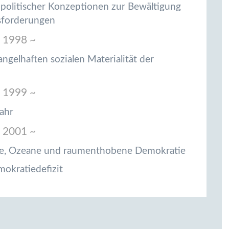
r politischer Konzeptionen zur Bewältigung
sforderungen
 1998 ~
angelhaften sozialen Materialität der
 1999 ~
fahr
 2001 ~
rge, Ozeane und raumenthobene Demokratie
okratiedefizit