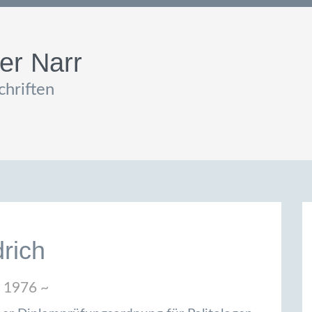
er Narr
hriften
rich
 1976 ~