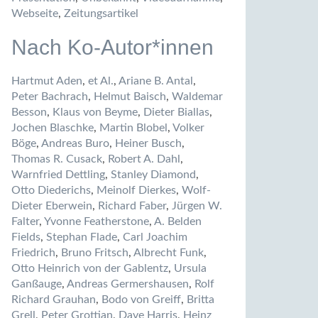
Webseite
,
Zeitungsartikel
Nach Ko-Autor*innen
Hartmut Aden
,
et Al.
,
Ariane B. Antal
,
Peter Bachrach
,
Helmut Baisch
,
Waldemar
Besson
,
Klaus von Beyme
,
Dieter Biallas
,
Jochen Blaschke
,
Martin Blobel
,
Volker
Böge
,
Andreas Buro
,
Heiner Busch
,
Thomas R. Cusack
,
Robert A. Dahl
,
Warnfried Dettling
,
Stanley Diamond
,
Otto Diederichs
,
Meinolf Dierkes
,
Wolf-
Dieter Eberwein
,
Richard Faber
,
Jürgen W.
Falter
,
Yvonne Featherstone
,
A. Belden
Fields
,
Stephan Flade
,
Carl Joachim
Friedrich
,
Bruno Fritsch
,
Albrecht Funk
,
Otto Heinrich von der Gablentz
,
Ursula
Ganßauge
,
Andreas Germershausen
,
Rolf
Richard Grauhan
,
Bodo von Greiff
,
Britta
Grell
,
Peter Grottian
,
Dave Harris
,
Heinz