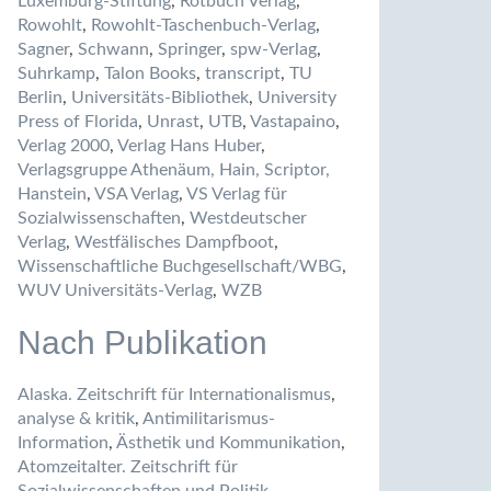
Luxemburg-Stiftung
,
Rotbuch Verlag
,
Rowohlt
,
Rowohlt-Taschenbuch-Verlag
,
Sagner
,
Schwann
,
Springer
,
spw-Verlag
,
Suhrkamp
,
Talon Books
,
transcript
,
TU
Berlin
,
Universitäts-Bibliothek
,
University
Press of Florida
,
Unrast
,
UTB
,
Vastapaino
,
Verlag 2000
,
Verlag Hans Huber
,
Verlagsgruppe Athenäum, Hain, Scriptor,
Hanstein
,
VSA Verlag
,
VS Verlag für
Sozialwissenschaften
,
Westdeutscher
Verlag
,
Westfälisches Dampfboot
,
Wissenschaftliche Buchgesellschaft/WBG
,
WUV Universitäts-Verlag
,
WZB
Nach Publikation
Alaska. Zeitschrift für Internationalismus
,
analyse & kritik
,
Antimilitarismus-
Information
,
Ästhetik und Kommunikation
,
Atomzeitalter. Zeitschrift für