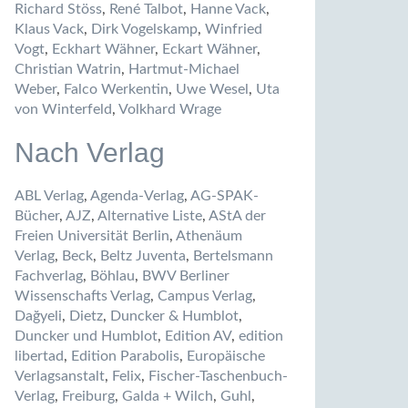
Richard Stöss
,
René Talbot
,
Hanne Vack
,
Klaus Vack
,
Dirk Vogelskamp
,
Winfried
Vogt
,
Eckhart Wähner
,
Eckart Wähner
,
Christian Watrin
,
Hartmut-Michael
Weber
,
Falco Werkentin
,
Uwe Wesel
,
Uta
von Winterfeld
,
Volkhard Wrage
Nach Verlag
ABL Verlag
,
Agenda-Verlag
,
AG-SPAK-
Bücher
,
AJZ
,
Alternative Liste
,
AStA der
Freien Universität Berlin
,
Athenäum
Verlag
,
Beck
,
Beltz Juventa
,
Bertelsmann
Fachverlag
,
Böhlau
,
BWV Berliner
Wissenschafts Verlag
,
Campus Verlag
,
Dağyeli
,
Dietz
,
Duncker & Humblot
,
Duncker und Humblot
,
Edition AV
,
edition
libertad
,
Edition Parabolis
,
Europäische
Verlagsanstalt
,
Felix
,
Fischer-Taschenbuch-
Verlag
,
Freiburg
,
Galda + Wilch
,
Guhl
,