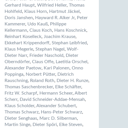
Gerhard Haupt
,
Wilfried Heller
,
Thomas
Hohlfeld
,
Klaus Horn
,
Hartmut Jäckel
,
Doris Janshen
,
Hayward R. Alker Jr
,
Peter
Kammerer
,
Udo Kauß
,
Philippe
Kellermann
,
Claus Koch
,
Hans Koschnick
,
Reinhart Koselleck
,
Joachim Krause
,
Ekkehart Krippendorff
,
Stephan Leibfried
,
Klaus Megerle
,
Stephan Nagel
,
Wolf-
Dieter Narr
,
Frieder Naschold
,
Dieter
Oberndörfer
,
Claus Offe
,
Laetitia Orschel
,
Alexander Paetow
,
Kari Palonen
,
Onno
Poppinga
,
Norbert Pütter
,
Dietrich
Rauschning
,
Roland Roth
,
Dieter H. Runze
,
Thomas Saschenbrecker
,
Elke Schäfter
,
Fritz W. Scharpf
,
Hermann Scheer
,
Albert
Scherr
,
David Schneider-Addae-Mensah
,
Klaus Scholder
,
Alexander Schubert
,
Thomas Schwarz
,
Hans-Peter Schwarz
,
Dieter Senghaas
,
Marc D. Silberman
,
Martin Singe
,
Dieter Spöri
,
Elke Steven
,