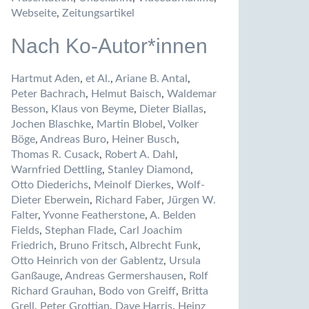
Webseite
,
Zeitungsartikel
Nach Ko-Autor*innen
Hartmut Aden
,
et Al.
,
Ariane B. Antal
,
Peter Bachrach
,
Helmut Baisch
,
Waldemar
Besson
,
Klaus von Beyme
,
Dieter Biallas
,
Jochen Blaschke
,
Martin Blobel
,
Volker
Böge
,
Andreas Buro
,
Heiner Busch
,
Thomas R. Cusack
,
Robert A. Dahl
,
Warnfried Dettling
,
Stanley Diamond
,
Otto Diederichs
,
Meinolf Dierkes
,
Wolf-
Dieter Eberwein
,
Richard Faber
,
Jürgen W.
Falter
,
Yvonne Featherstone
,
A. Belden
Fields
,
Stephan Flade
,
Carl Joachim
Friedrich
,
Bruno Fritsch
,
Albrecht Funk
,
Otto Heinrich von der Gablentz
,
Ursula
Ganßauge
,
Andreas Germershausen
,
Rolf
Richard Grauhan
,
Bodo von Greiff
,
Britta
Grell
,
Peter Grottian
,
Dave Harris
,
Heinz