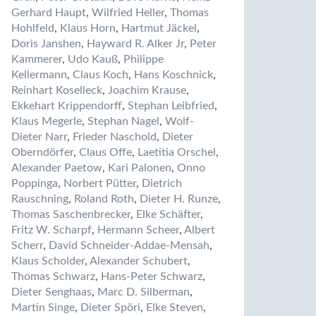
Gerhard Haupt
,
Wilfried Heller
,
Thomas
Hohlfeld
,
Klaus Horn
,
Hartmut Jäckel
,
Doris Janshen
,
Hayward R. Alker Jr
,
Peter
Kammerer
,
Udo Kauß
,
Philippe
Kellermann
,
Claus Koch
,
Hans Koschnick
,
Reinhart Koselleck
,
Joachim Krause
,
Ekkehart Krippendorff
,
Stephan Leibfried
,
Klaus Megerle
,
Stephan Nagel
,
Wolf-
Dieter Narr
,
Frieder Naschold
,
Dieter
Oberndörfer
,
Claus Offe
,
Laetitia Orschel
,
Alexander Paetow
,
Kari Palonen
,
Onno
Poppinga
,
Norbert Pütter
,
Dietrich
Rauschning
,
Roland Roth
,
Dieter H. Runze
,
Thomas Saschenbrecker
,
Elke Schäfter
,
Fritz W. Scharpf
,
Hermann Scheer
,
Albert
Scherr
,
David Schneider-Addae-Mensah
,
Klaus Scholder
,
Alexander Schubert
,
Thomas Schwarz
,
Hans-Peter Schwarz
,
Dieter Senghaas
,
Marc D. Silberman
,
Martin Singe
,
Dieter Spöri
,
Elke Steven
,