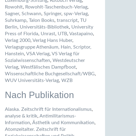
Luxemburg-Stiftung
,
Rotbuch Verlag
,
Rowohlt
,
Rowohlt-Taschenbuch-Verlag
,
Sagner
,
Schwann
,
Springer
,
spw-Verlag
,
Suhrkamp
,
Talon Books
,
transcript
,
TU
Berlin
,
Universitäts-Bibliothek
,
University
Press of Florida
,
Unrast
,
UTB
,
Vastapaino
,
Verlag 2000
,
Verlag Hans Huber
,
Verlagsgruppe Athenäum, Hain, Scriptor,
Hanstein
,
VSA Verlag
,
VS Verlag für
Sozialwissenschaften
,
Westdeutscher
Verlag
,
Westfälisches Dampfboot
,
Wissenschaftliche Buchgesellschaft/WBG
,
WUV Universitäts-Verlag
,
WZB
Nach Publikation
Alaska. Zeitschrift für Internationalismus
,
analyse & kritik
,
Antimilitarismus-
Information
,
Ästhetik und Kommunikation
,
Atomzeitalter. Zeitschrift für