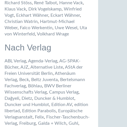
Richard Stöss
,
René Talbot
,
Hanne Vack
,
Klaus Vack
,
Dirk Vogelskamp
,
Winfried
Vogt
,
Eckhart Wähner
,
Eckart Wähner
,
Christian Watrin
,
Hartmut-Michael
Weber
,
Falco Werkentin
,
Uwe Wesel
,
Uta
von Winterfeld
,
Volkhard Wrage
Nach Verlag
ABL Verlag
,
Agenda-Verlag
,
AG-SPAK-
Bücher
,
AJZ
,
Alternative Liste
,
AStA der
Freien Universität Berlin
,
Athenäum
Verlag
,
Beck
,
Beltz Juventa
,
Bertelsmann
Fachverlag
,
Böhlau
,
BWV Berliner
Wissenschafts Verlag
,
Campus Verlag
,
Dağyeli
,
Dietz
,
Duncker & Humblot
,
Duncker und Humblot
,
Edition AV
,
edition
libertad
,
Edition Parabolis
,
Europäische
Verlagsanstalt
,
Felix
,
Fischer-Taschenbuch-
Verlag
,
Freiburg
,
Galda + Wilch
,
Guhl
,