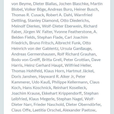
von Beyme
,
Dieter Biallas
,
Jochen Blaschke
,
Martin
Blobel
,
Volker Böge
,
Andreas Buro
,
Heiner Busch
,
Thomas R. Cusack
,
Robert A. Dahl
,
Warnfried
Dettling
,
Stanley Diamond
,
Otto Diederichs
,
Meinolf Dierkes
,
Wolf-Dieter Eberwein
,
Richard
Faber
,
Jürgen W. Falter
,
Yvonne Featherstone
,
A.
Belden Fields
,
Stephan Flade
,
Carl Joachim
Friedrich
,
Bruno Fritsch
,
Albrecht Funk
,
Otto
Heinrich von der Gablentz
,
Ursula Ganßauge
,
Andreas Germershausen
,
Rolf Richard Grauhan
,
Bodo von Greiff
,
Britta Grell
,
Peter Grottian
,
Dave
Harris
,
Heinz Gerhard Haupt
,
Wilfried Heller
,
Thomas Hohlfeld
,
Klaus Horn
,
Hartmut Jäckel
,
Doris Janshen
,
Hayward R. Alker Jr
,
Peter
Kammerer
,
Udo Kauß
,
Philippe Kellermann
,
Claus
Koch
,
Hans Koschnick
,
Reinhart Koselleck
,
Joachim Krause
,
Ekkehart Krippendorff
,
Stephan
Leibfried
,
Klaus Megerle
,
Stephan Nagel
,
Wolf-
Dieter Narr
,
Frieder Naschold
,
Dieter Oberndörfer
,
Claus Offe
,
Laetitia Orschel
,
Alexander Paetow
,