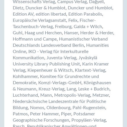
Wissenschafts Verlag
,
Campus Verlag
,
Dağyeli
,
Dietz
,
Duncker & Humblot
,
Duncker und Humblot
,
Edition AV
,
edition libertad
,
Edition Parabolis
,
Europäische Verlagsanstalt
,
Felix
,
Fischer-
Taschenbuch-Verlag
,
Freiburg
,
Galda + Wilch
,
Guhl
,
Haag und Herchen
,
Hanser
,
Herder & Herder
,
Hoffmann und Campe
,
Humanistischer Verband
Deutschlands Landesverband Berlin
,
Humanities
Online
,
IKO - Verlag für Interkulturelle
Kommunikation
,
Juventa-Verlag
,
Jyväskylä
University Library Publishing Unit
,
Karin Kramer
Verlag
,
Kiepenheuer & Witsch
,
Klartext-Verlag
,
Kohlhammer
,
Komitee für Grundrechte und
Demokratie
,
Komzi-Verlags-GmbH
,
Königshausen
& Neumann
,
Kreuz-Verlag
,
Lang
,
Leske + Budrich
,
Luchterhand
,
Mann
,
Metropolis-Verlag
,
Metzner
,
Niedersächsische Landeszentrale für Politische
Bildung
,
Nomos
,
Oldenbourg
,
Pahl-Rugenstein
,
Patmos
,
Peter Hammer
,
Piper
,
Potsdamer
Geographische Forschungen
,
Propyläen-Verlag
,
Rasch
,
Republikanischer Anwältinnen-und