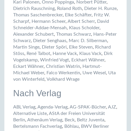
Kari Palonen
,
Onno Poppinga
,
Norbert Pütter
,
Dietrich Rauschning
,
Roland Roth
,
Dieter H. Runze
,
Thomas Saschenbrecker
,
Elke Schäfter
,
Fritz W.
Scharpf
,
Hermann Scheer
,
Albert Scherr
,
David
Schneider-Addae-Mensah
,
Klaus Scholder
,
Alexander Schubert
,
Thomas Schwarz
,
Hans-Peter
Schwarz
,
Dieter Senghaas
,
Marc D. Silberman
,
Martin Singe
,
Dieter Spöri
,
Elke Steven
,
Richard
Stöss
,
René Talbot
,
Hanne Vack
,
Klaus Vack
,
Dirk
Vogelskamp
,
Winfried Vogt
,
Eckhart Wähner
,
Eckart Wähner
,
Christian Watrin
,
Hartmut-
Michael Weber
,
Falco Werkentin
,
Uwe Wesel
,
Uta
von Winterfeld
,
Volkhard Wrage
Nach Verlag
ABL Verlag
,
Agenda-Verlag
,
AG-SPAK-Bücher
,
AJZ
,
Alternative Liste
,
AStA der Freien Universität
Berlin
,
Athenäum Verlag
,
Beck
,
Beltz Juventa
,
Bertelsmann Fachverlag
,
Böhlau
,
BWV Berliner