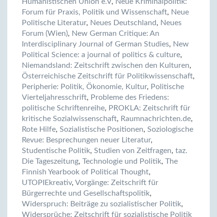
Humanistischen Union e.V
,
Neue Kriminalpolitik:
Forum für Praxis, Politik und Wissenschaft
,
Neue
Politische Literatur
,
Neues Deutschland
,
Neues
Forum (Wien)
,
New German Critique: An
Interdisciplinary Journal of German Studies
,
New
Political Science: a journal of politics & culture
,
Niemandsland: Zeitschrift zwischen den Kulturen
,
Österreichische Zeitschrift für Politikwissenschaft
,
Peripherie: Politik, Ökonomie, Kultur
,
Politische
Vierteljahresschrift
,
Probleme des Friedens:
politische Schriftenreihe
,
PROKLA: Zeitschrift für
kritische Sozialwissenschaft
,
Raumnachrichten.de
,
Rote Hilfe
,
Sozialistische Positionen
,
Soziologische
Revue: Besprechungen neuer Literatur
,
Studentische Politik
,
Studien von Zeitfragen
,
taz.
Die Tageszeitung
,
Technologie und Politik
,
The
Finnish Yearbook of Political Thought
,
UTOPIEkreativ
,
Vorgänge: Zeitschrift für
Bürgerrechte und Gesellschaftspolitik
,
Widerspruch: Beiträge zu sozialistischer Politik
,
Widersprüche: Zeitschrift für sozialistische Politik