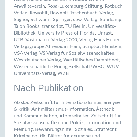
Anwälteverein
,
Rosa-Luxemburg-Stiftung
,
Rotbuch
Verlag
,
Rowohlt
,
Rowohlt-Taschenbuch-Verlag
,
Sagner
,
Schwann
,
Springer
,
spw-Verlag
,
Suhrkamp
,
Talon Books
,
transcript
,
TU Berlin
,
Universitäts-
Bibliothek
,
University Press of Florida
,
Unrast
,
UTB
,
Vastapaino
,
Verlag 2000
,
Verlag Hans Huber
,
Verlagsgruppe Athenäum, Hain, Scriptor, Hanstein
,
VSA Verlag
,
VS Verlag für Sozialwissenschaften
,
Westdeutscher Verlag
,
Westfälisches Dampfboot
,
Wissenschaftliche Buchgesellschaft/WBG
,
WUV
Universitäts-Verlag
,
WZB
Nach Publikation
Alaska. Zeitschrift für Internationalismus
,
analyse
& kritik
,
Antimilitarismus-Information
,
Ästhetik
und Kommunikation
,
Atomzeitalter. Zeitschrift für
Sozialwissenschaften und Politik, Information und
Meinung
,
Bewährungshilfe : Soziales, Strafrecht,
Kriminalpolitik
,
Blätter für deutsche und