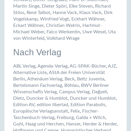
Martin Singe
,
Dieter Spöri
,
Elke Steven
,
Richard
Stöss
,
René Talbot
,
Hanne Vack
,
Klaus Vack
,
Dirk
Vogelskamp
,
Winfried Vogt
,
Eckhart Wähner
,
Eckart Wähner
,
Christian Watrin
,
Hartmut-
Michael Weber
,
Falco Werkentin
,
Uwe Wesel
,
Uta
von Winterfeld
,
Volkhard Wrage
Nach Verlag
ABL Verlag
,
Agenda-Verlag
,
AG-SPAK-Bücher
,
AJZ
,
Alternative Liste
,
AStA der Freien Universität
Berlin
,
Athenäum Verlag
,
Beck
,
Beltz Juventa
,
Bertelsmann Fachverlag
,
Böhlau
,
BWV Berliner
Wissenschafts Verlag
,
Campus Verlag
,
Dağyeli
,
Dietz
,
Duncker & Humblot
,
Duncker und Humblot
,
Edition AV
,
edition libertad
,
Edition Parabolis
,
Europäische Verlagsanstalt
,
Felix
,
Fischer-
Taschenbuch-Verlag
,
Freiburg
,
Galda + Wilch
,
Guhl
,
Haag und Herchen
,
Hanser
,
Herder & Herder
,
Hoffmann und Campe
,
Humanistischer Verband