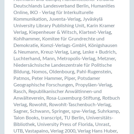
Deutschlands Landesverband Berlin
,
Humanities
Online
,
IKO - Verlag für Interkulturelle
Kommunikation
,
Juventa-Verlag
,
Jyväskylä
University Library Publishing Unit
,
Karin Kramer
Verlag
,
Kiepenheuer & Witsch
,
Klartext-Verlag
,
Kohlhammer
,
Komitee für Grundrechte und
Demokratie
,
Komzi-Verlags-GmbH
,
Königshausen
& Neumann
,
Kreuz-Verlag
,
Lang
,
Leske + Budrich
,
Luchterhand
,
Mann
,
Metropolis-Verlag
,
Metzner
,
Niedersächsische Landeszentrale für Politische
Bildung
,
Nomos
,
Oldenbourg
,
Pahl-Rugenstein
,
Patmos
,
Peter Hammer
,
Piper
,
Potsdamer
Geographische Forschungen
,
Propyläen-Verlag
,
Rasch
,
Republikanischer Anwältinnen-und
Anwälteverein
,
Rosa-Luxemburg-Stiftung
,
Rotbuch
Verlag
,
Rowohlt
,
Rowohlt-Taschenbuch-Verlag
,
Sagner
,
Schwann
,
Springer
,
spw-Verlag
,
Suhrkamp
,
Talon Books
,
transcript
,
TU Berlin
,
Universitäts-
Bibliothek
,
University Press of Florida
,
Unrast
,
UTB
,
Vastapaino
,
Verlag 2000
,
Verlag Hans Huber
,