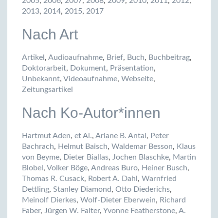
2005
,
2006
,
2007
,
2008
,
2009
,
2010
,
2011
,
2012
,
2013
,
2014
,
2015
,
2017
Nach Art
Artikel
,
Audioaufnahme
,
Brief
,
Buch
,
Buchbeitrag
,
Doktorarbeit
,
Dokument
,
Präsentation
,
Unbekannt
,
Videoaufnahme
,
Webseite
,
Zeitungsartikel
Nach Ko-Autor*innen
Hartmut Aden
,
et Al.
,
Ariane B. Antal
,
Peter
Bachrach
,
Helmut Baisch
,
Waldemar Besson
,
Klaus
von Beyme
,
Dieter Biallas
,
Jochen Blaschke
,
Martin
Blobel
,
Volker Böge
,
Andreas Buro
,
Heiner Busch
,
Thomas R. Cusack
,
Robert A. Dahl
,
Warnfried
Dettling
,
Stanley Diamond
,
Otto Diederichs
,
Meinolf Dierkes
,
Wolf-Dieter Eberwein
,
Richard
Faber
,
Jürgen W. Falter
,
Yvonne Featherstone
,
A.