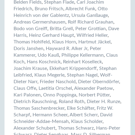
Belden Fields
,
Stephan Flade
,
Carl Joachim
Friedrich
,
Bruno Fritsch
,
Albrecht Funk
,
Otto
Heinrich von der Gablentz
,
Ursula Ganßauge
,
Andreas Germershausen
,
Rolf Richard Grauhan
,
Bodo von Greiff
,
Britta Grell
,
Peter Grottian
,
Dave
Harris
,
Heinz Gerhard Haupt
,
Wilfried Heller
,
Thomas Hohlfeld
,
Klaus Horn
,
Hartmut Jäckel
,
Doris Janshen
,
Hayward R. Alker Jr
,
Peter
Kammerer
,
Udo Kauß
,
Philippe Kellermann
,
Claus
Koch
,
Hans Koschnick
,
Reinhart Koselleck
,
Joachim Krause
,
Ekkehart Krippendorff
,
Stephan
Leibfried
,
Klaus Megerle
,
Stephan Nagel
,
Wolf-
Dieter Narr
,
Frieder Naschold
,
Dieter Oberndörfer
,
Claus Offe
,
Laetitia Orschel
,
Alexander Paetow
,
Kari Palonen
,
Onno Poppinga
,
Norbert Pütter
,
Dietrich Rauschning
,
Roland Roth
,
Dieter H. Runze
,
Thomas Saschenbrecker
,
Elke Schäfter
,
Fritz W.
Scharpf
,
Hermann Scheer
,
Albert Scherr
,
David
Schneider-Addae-Mensah
,
Klaus Scholder
,
Alexander Schubert
,
Thomas Schwarz
,
Hans-Peter
Schwarz
,
Dieter Senghaas
,
Marc D. Silberman
,