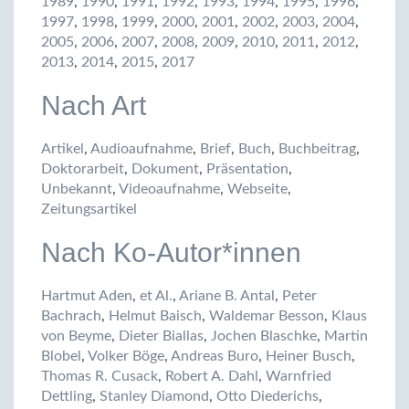
1989
,
1990
,
1991
,
1992
,
1993
,
1994
,
1995
,
1996
,
1997
,
1998
,
1999
,
2000
,
2001
,
2002
,
2003
,
2004
,
2005
,
2006
,
2007
,
2008
,
2009
,
2010
,
2011
,
2012
,
2013
,
2014
,
2015
,
2017
Nach Art
Artikel
,
Audioaufnahme
,
Brief
,
Buch
,
Buchbeitrag
,
Doktorarbeit
,
Dokument
,
Präsentation
,
Unbekannt
,
Videoaufnahme
,
Webseite
,
Zeitungsartikel
Nach Ko-Autor*innen
Hartmut Aden
,
et Al.
,
Ariane B. Antal
,
Peter
Bachrach
,
Helmut Baisch
,
Waldemar Besson
,
Klaus
von Beyme
,
Dieter Biallas
,
Jochen Blaschke
,
Martin
Blobel
,
Volker Böge
,
Andreas Buro
,
Heiner Busch
,
Thomas R. Cusack
,
Robert A. Dahl
,
Warnfried
Dettling
,
Stanley Diamond
,
Otto Diederichs
,