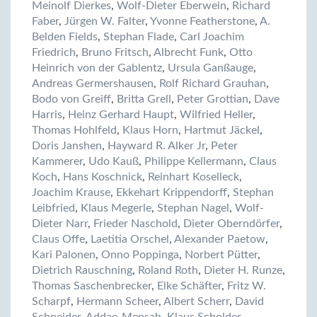
Meinolf Dierkes
,
Wolf-Dieter Eberwein
,
Richard
Faber
,
Jürgen W. Falter
,
Yvonne Featherstone
,
A.
Belden Fields
,
Stephan Flade
,
Carl Joachim
Friedrich
,
Bruno Fritsch
,
Albrecht Funk
,
Otto
Heinrich von der Gablentz
,
Ursula Ganßauge
,
Andreas Germershausen
,
Rolf Richard Grauhan
,
Bodo von Greiff
,
Britta Grell
,
Peter Grottian
,
Dave
Harris
,
Heinz Gerhard Haupt
,
Wilfried Heller
,
Thomas Hohlfeld
,
Klaus Horn
,
Hartmut Jäckel
,
Doris Janshen
,
Hayward R. Alker Jr
,
Peter
Kammerer
,
Udo Kauß
,
Philippe Kellermann
,
Claus
Koch
,
Hans Koschnick
,
Reinhart Koselleck
,
Joachim Krause
,
Ekkehart Krippendorff
,
Stephan
Leibfried
,
Klaus Megerle
,
Stephan Nagel
,
Wolf-
Dieter Narr
,
Frieder Naschold
,
Dieter Oberndörfer
,
Claus Offe
,
Laetitia Orschel
,
Alexander Paetow
,
Kari Palonen
,
Onno Poppinga
,
Norbert Pütter
,
Dietrich Rauschning
,
Roland Roth
,
Dieter H. Runze
,
Thomas Saschenbrecker
,
Elke Schäfter
,
Fritz W.
Scharpf
,
Hermann Scheer
,
Albert Scherr
,
David