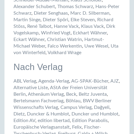
Schneider-Addae-Mensah
,
Klaus Scholder
,
Alexander Schubert
,
Thomas Schwarz
,
Hans-Peter
Schwarz
,
Dieter Senghaas
,
Marc D. Silberman
,
Martin Singe
,
Dieter Spöri
,
Elke Steven
,
Richard
Stöss
,
René Talbot
,
Hanne Vack
,
Klaus Vack
,
Dirk
Vogelskamp
,
Winfried Vogt
,
Eckhart Wähner
,
Eckart Wähner
,
Christian Watrin
,
Hartmut-
Michael Weber
,
Falco Werkentin
,
Uwe Wesel
,
Uta
von Winterfeld
,
Volkhard Wrage
Nach Verlag
ABL Verlag
,
Agenda-Verlag
,
AG-SPAK-Bücher
,
AJZ
,
Alternative Liste
,
AStA der Freien Universität
Berlin
,
Athenäum Verlag
,
Beck
,
Beltz Juventa
,
Bertelsmann Fachverlag
,
Böhlau
,
BWV Berliner
Wissenschafts Verlag
,
Campus Verlag
,
Dağyeli
,
Dietz
,
Duncker & Humblot
,
Duncker und Humblot
,
Edition AV
,
edition libertad
,
Edition Parabolis
,
Europäische Verlagsanstalt
,
Felix
,
Fischer-
Taschenbuch-Verlag
,
Freiburg
,
Galda + Wilch
,