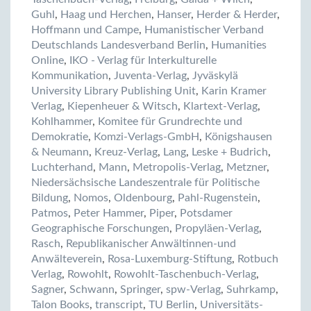
Guhl
,
Haag und Herchen
,
Hanser
,
Herder & Herder
,
Hoffmann und Campe
,
Humanistischer Verband
Deutschlands Landesverband Berlin
,
Humanities
Online
,
IKO - Verlag für Interkulturelle
Kommunikation
,
Juventa-Verlag
,
Jyväskylä
University Library Publishing Unit
,
Karin Kramer
Verlag
,
Kiepenheuer & Witsch
,
Klartext-Verlag
,
Kohlhammer
,
Komitee für Grundrechte und
Demokratie
,
Komzi-Verlags-GmbH
,
Königshausen
& Neumann
,
Kreuz-Verlag
,
Lang
,
Leske + Budrich
,
Luchterhand
,
Mann
,
Metropolis-Verlag
,
Metzner
,
Niedersächsische Landeszentrale für Politische
Bildung
,
Nomos
,
Oldenbourg
,
Pahl-Rugenstein
,
Patmos
,
Peter Hammer
,
Piper
,
Potsdamer
Geographische Forschungen
,
Propyläen-Verlag
,
Rasch
,
Republikanischer Anwältinnen-und
Anwälteverein
,
Rosa-Luxemburg-Stiftung
,
Rotbuch
Verlag
,
Rowohlt
,
Rowohlt-Taschenbuch-Verlag
,
Sagner
,
Schwann
,
Springer
,
spw-Verlag
,
Suhrkamp
,
Talon Books
,
transcript
,
TU Berlin
,
Universitäts-