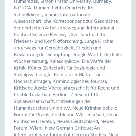
Humanities, Simon Fraser University, Burnaby,
B.C./CA
,
Human Rights Quarterly
,
Ifo
Schnelldienst
,
inamo
,
Internationale
wissenschaftliche Korrespondenz zur Geschichte
der deutschen Arbeiterbewegung
,
International
Political Science Review
,
iz3w
,
Jahrbuch für
Friedens- und Konfliktforschung
,
Junge Kirche:
unterwegs für Gerechtigkeit, Frieden und
Bewahrung der Schöpfung
,
Jungle World. Die linke
Wochenzeitung
,
Kalaschnikow. Die Waffe der
Kritik
,
Kölner Zeitschrift für Soziologie und
Sozialpsychologie
,
Konstanzer Blätter für
Hochschulfragen
,
Kriminologisches Journal
,
Kritische Justiz: Vierteljahresschrift für Recht und
Politik
,
Leviathan: Berliner Zeitschrift für
Sozialwissenschaft
,
Mitteilungen der
Humanistischen Union e.V
,
Neue Kriminalpolitik:
Forum für Praxis, Politik und Wissenschaft
,
Neue
Politische Literatur
,
Neues Deutschland
,
Neues
Forum (Wien)
,
New German Critique: An
Interdisciplinary Journal of German Studies
,
New