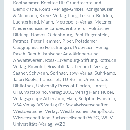
Kohlhammer
,
Komitee für Grundrechte und
Demokratie
,
Komzi-Verlags-GmbH
,
Königshausen
& Neumann
,
Kreuz-Verlag
,
Lang
,
Leske + Budrich
,
Luchterhand
,
Mann
,
Metropolis-Verlag
,
Metzner
,
Niedersächsische Landeszentrale für Politische
Bildung
,
Nomos
,
Oldenbourg
,
Pahl-Rugenstein
,
Patmos
,
Peter Hammer
,
Piper
,
Potsdamer
Geographische Forschungen
,
Propyläen-Verlag
,
Rasch
,
Republikanischer Anwältinnen-und
Anwälteverein
,
Rosa-Luxemburg-Stiftung
,
Rotbuch
Verlag
,
Rowohlt
,
Rowohlt-Taschenbuch-Verlag
,
Sagner
,
Schwann
,
Springer
,
spw-Verlag
,
Suhrkamp
,
Talon Books
,
transcript
,
TU Berlin
,
Universitäts-
Bibliothek
,
University Press of Florida
,
Unrast
,
UTB
,
Vastapaino
,
Verlag 2000
,
Verlag Hans Huber
,
Verlagsgruppe Athenäum, Hain, Scriptor, Hanstein
,
VSA Verlag
,
VS Verlag für Sozialwissenschaften
,
Westdeutscher Verlag
,
Westfälisches Dampfboot
,
Wissenschaftliche Buchgesellschaft/WBG
,
WUV
Universitäts-Verlag
,
WZB