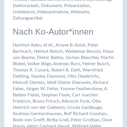
Doktorarbeit
,
Dokument
,
Präsentation
,
Unbekannt
,
Videoaufnahme
,
Webseite
,
Zeitungsartikel
Nach Ko-Autor*innen
Hartmut Aden
,
et Al.
,
Ariane B. Antal
,
Peter
Bachrach
,
Helmut Baisch
,
Waldemar Besson
,
Klaus
von Beyme
,
Dieter Biallas
,
Jochen Blaschke
,
Martin
Blobel
,
Volker Böge
,
Andreas Buro
,
Heiner Busch
,
Thomas R. Cusack
,
Robert A. Dahl
,
Warnfried
Dettling
,
Stanley Diamond
,
Otto Diederichs
,
Meinolf Dierkes
,
Wolf-Dieter Eberwein
,
Richard
Faber
,
Jürgen W. Falter
,
Yvonne Featherstone
,
A.
Belden Fields
,
Stephan Flade
,
Carl Joachim
Friedrich
,
Bruno Fritsch
,
Albrecht Funk
,
Otto
Heinrich von der Gablentz
,
Ursula Ganßauge
,
Andreas Germershausen
,
Rolf Richard Grauhan
,
Bodo von Greiff
,
Britta Grell
,
Peter Grottian
,
Dave
Harris
,
Heinz Gerhard Haupt
,
Wilfried Heller
,