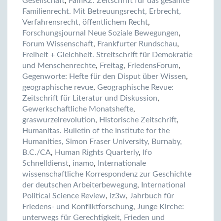
Gesellschaft
,
FamRZ: Zeitschrift für das gesamte
Familienrecht. Mit Betreuungsrecht, Erbrecht,
Verfahrensrecht, öffentlichem Recht
,
Forschungsjournal Neue Soziale Bewegungen
,
Forum Wissenschaft
,
Frankfurter Rundschau
,
Freiheit + Gleichheit. Streitschrift für Demokratie
und Menschenrechte
,
Freitag
,
FriedensForum
,
Gegenworte: Hefte für den Disput über Wissen
,
geographische revue
,
Geographische Revue:
Zeitschrift für Literatur und Diskussion
,
Gewerkschaftliche Monatshefte
,
graswurzelrevolution
,
Historische Zeitschrift
,
Humanitas. Bulletin of the Institute for the
Humanities, Simon Fraser University, Burnaby,
B.C./CA
,
Human Rights Quarterly
,
Ifo
Schnelldienst
,
inamo
,
Internationale
wissenschaftliche Korrespondenz zur Geschichte
der deutschen Arbeiterbewegung
,
International
Political Science Review
,
iz3w
,
Jahrbuch für
Friedens- und Konfliktforschung
,
Junge Kirche:
unterwegs für Gerechtigkeit, Frieden und