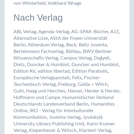
von Winterfeld
,
Volkhard Wrage
Nach Verlag
ABL Verlag
,
Agenda-Verlag
,
AG-SPAK-Bücher
,
AJZ
,
Alternative Liste
,
AStA der Freien Universität
Berlin
,
Athenäum Verlag
,
Beck
,
Beltz Juventa
,
Bertelsmann Fachverlag
,
Böhlau
,
BWV Berliner
Wissenschafts Verlag
,
Campus Verlag
,
Dağyeli
,
Dietz
,
Duncker & Humblot
,
Duncker und Humblot
,
Edition AV
,
edition libertad
,
Edition Parabolis
,
Europäische Verlagsanstalt
,
Felix
,
Fischer-
Taschenbuch-Verlag
,
Freiburg
,
Galda + Wilch
,
Guhl
,
Haag und Herchen
,
Hanser
,
Herder & Herder
,
Hoffmann und Campe
,
Humanistischer Verband
Deutschlands Landesverband Berlin
,
Humanities
Online
,
IKO - Verlag für Interkulturelle
Kommunikation
,
Juventa-Verlag
,
Jyväskylä
University Library Publishing Unit
,
Karin Kramer
Verlag
,
Kiepenheuer & Witsch
,
Klartext-Verlag
,