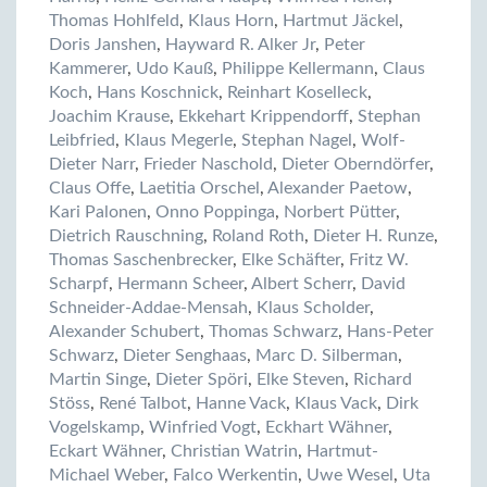
Thomas Hohlfeld
,
Klaus Horn
,
Hartmut Jäckel
,
Doris Janshen
,
Hayward R. Alker Jr
,
Peter
Kammerer
,
Udo Kauß
,
Philippe Kellermann
,
Claus
Koch
,
Hans Koschnick
,
Reinhart Koselleck
,
Joachim Krause
,
Ekkehart Krippendorff
,
Stephan
Leibfried
,
Klaus Megerle
,
Stephan Nagel
,
Wolf-
Dieter Narr
,
Frieder Naschold
,
Dieter Oberndörfer
,
Claus Offe
,
Laetitia Orschel
,
Alexander Paetow
,
Kari Palonen
,
Onno Poppinga
,
Norbert Pütter
,
Dietrich Rauschning
,
Roland Roth
,
Dieter H. Runze
,
Thomas Saschenbrecker
,
Elke Schäfter
,
Fritz W.
Scharpf
,
Hermann Scheer
,
Albert Scherr
,
David
Schneider-Addae-Mensah
,
Klaus Scholder
,
Alexander Schubert
,
Thomas Schwarz
,
Hans-Peter
Schwarz
,
Dieter Senghaas
,
Marc D. Silberman
,
Martin Singe
,
Dieter Spöri
,
Elke Steven
,
Richard
Stöss
,
René Talbot
,
Hanne Vack
,
Klaus Vack
,
Dirk
Vogelskamp
,
Winfried Vogt
,
Eckhart Wähner
,
Eckart Wähner
,
Christian Watrin
,
Hartmut-
Michael Weber
,
Falco Werkentin
,
Uwe Wesel
,
Uta