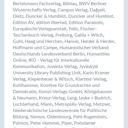
Bertelsmann Fachverlag
,
Böhlau
,
BWV Berliner
Wissenschafts Verlag
,
Campus Verlag
,
Dağyeli
,
Dietz
,
Duncker & Humblot
,
Duncker und Humblot
,
Edition AV
,
edition libertad
,
Edition Parabolis
,
Europäische Verlagsanstalt
,
Felix
,
Fischer-
Taschenbuch-Verlag
,
Freiburg
,
Galda + Wilch
,
Guhl
,
Haag und Herchen
,
Hanser
,
Herder & Herder
,
Hoffmann und Campe
,
Humanistischer Verband
Deutschlands Landesverband Berlin
,
Humanities
Online
,
IKO - Verlag für Interkulturelle
Kommunikation
,
Juventa-Verlag
,
Jyväskylä
University Library Publishing Unit
,
Karin Kramer
Verlag
,
Kiepenheuer & Witsch
,
Klartext-Verlag
,
Kohlhammer
,
Komitee für Grundrechte und
Demokratie
,
Komzi-Verlags-GmbH
,
Königshausen
& Neumann
,
Kreuz-Verlag
,
Lang
,
Leske + Budrich
,
Luchterhand
,
Mann
,
Metropolis-Verlag
,
Metzner
,
Niedersächsische Landeszentrale für Politische
Bildung
,
Nomos
,
Oldenbourg
,
Pahl-Rugenstein
,
Patmos
,
Peter Hammer
,
Piper
,
Potsdamer