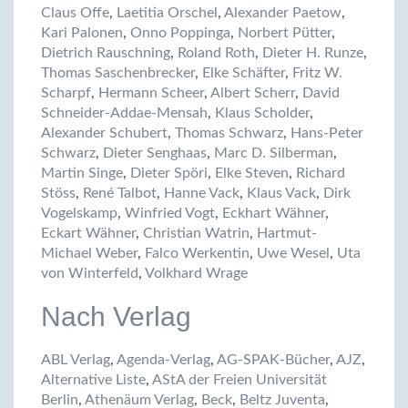
Claus Offe
,
Laetitia Orschel
,
Alexander Paetow
,
Kari Palonen
,
Onno Poppinga
,
Norbert Pütter
,
Dietrich Rauschning
,
Roland Roth
,
Dieter H. Runze
,
Thomas Saschenbrecker
,
Elke Schäfter
,
Fritz W.
Scharpf
,
Hermann Scheer
,
Albert Scherr
,
David
Schneider-Addae-Mensah
,
Klaus Scholder
,
Alexander Schubert
,
Thomas Schwarz
,
Hans-Peter
Schwarz
,
Dieter Senghaas
,
Marc D. Silberman
,
Martin Singe
,
Dieter Spöri
,
Elke Steven
,
Richard
Stöss
,
René Talbot
,
Hanne Vack
,
Klaus Vack
,
Dirk
Vogelskamp
,
Winfried Vogt
,
Eckhart Wähner
,
Eckart Wähner
,
Christian Watrin
,
Hartmut-
Michael Weber
,
Falco Werkentin
,
Uwe Wesel
,
Uta
von Winterfeld
,
Volkhard Wrage
Nach Verlag
ABL Verlag
,
Agenda-Verlag
,
AG-SPAK-Bücher
,
AJZ
,
Alternative Liste
,
AStA der Freien Universität
Berlin
,
Athenäum Verlag
,
Beck
,
Beltz Juventa
,