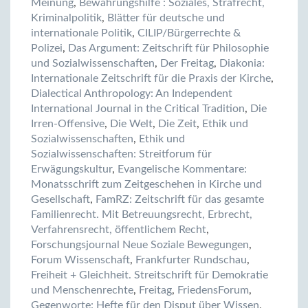
Meinung
,
Bewährungshilfe : Soziales, Strafrecht,
Kriminalpolitik
,
Blätter für deutsche und
internationale Politik
,
CILIP/Bürgerrechte &
Polizei
,
Das Argument: Zeitschrift für Philosophie
und Sozialwissenschaften
,
Der Freitag
,
Diakonia:
Internationale Zeitschrift für die Praxis der Kirche
,
Dialectical Anthropology: An Independent
International Journal in the Critical Tradition
,
Die
Irren-Offensive
,
Die Welt
,
Die Zeit
,
Ethik und
Sozialwissenschaften
,
Ethik und
Sozialwissenschaften: Streitforum für
Erwägungskultur
,
Evangelische Kommentare:
Monatsschrift zum Zeitgeschehen in Kirche und
Gesellschaft
,
FamRZ: Zeitschrift für das gesamte
Familienrecht. Mit Betreuungsrecht, Erbrecht,
Verfahrensrecht, öffentlichem Recht
,
Forschungsjournal Neue Soziale Bewegungen
,
Forum Wissenschaft
,
Frankfurter Rundschau
,
Freiheit + Gleichheit. Streitschrift für Demokratie
und Menschenrechte
,
Freitag
,
FriedensForum
,
Gegenworte: Hefte für den Disput über Wissen
,