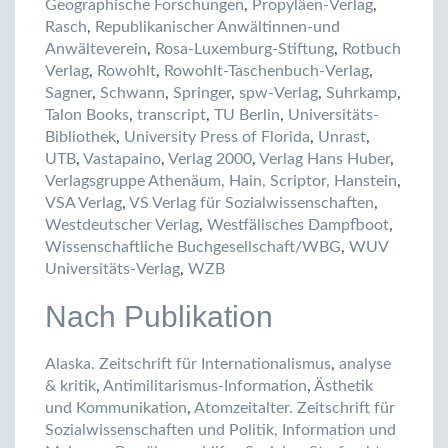
Geographische Forschungen
,
Propyläen-Verlag
,
Rasch
,
Republikanischer Anwältinnen-und
Anwälteverein
,
Rosa-Luxemburg-Stiftung
,
Rotbuch
Verlag
,
Rowohlt
,
Rowohlt-Taschenbuch-Verlag
,
Sagner
,
Schwann
,
Springer
,
spw-Verlag
,
Suhrkamp
,
Talon Books
,
transcript
,
TU Berlin
,
Universitäts-
Bibliothek
,
University Press of Florida
,
Unrast
,
UTB
,
Vastapaino
,
Verlag 2000
,
Verlag Hans Huber
,
Verlagsgruppe Athenäum, Hain, Scriptor, Hanstein
,
VSA Verlag
,
VS Verlag für Sozialwissenschaften
,
Westdeutscher Verlag
,
Westfälisches Dampfboot
,
Wissenschaftliche Buchgesellschaft/WBG
,
WUV
Universitäts-Verlag
,
WZB
Nach Publikation
Alaska. Zeitschrift für Internationalismus
,
analyse
& kritik
,
Antimilitarismus-Information
,
Ästhetik
und Kommunikation
,
Atomzeitalter. Zeitschrift für
Sozialwissenschaften und Politik, Information und