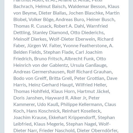
Hartmut Aden
,
et Al.
,
Ariane B. Antal
,
Peter
Bachrach
,
Helmut Baisch
,
Waldemar Besson
,
Klaus
von Beyme
,
Dieter Biallas
,
Jochen Blaschke
,
Martin
Blobel
,
Volker Böge
,
Andreas Buro
,
Heiner Busch
,
Thomas R. Cusack
,
Robert A. Dahl
,
Warnfried
Dettling
,
Stanley Diamond
,
Otto Diederichs
,
Meinolf Dierkes
,
Wolf-Dieter Eberwein
,
Richard
Faber
,
Jürgen W. Falter
,
Yvonne Featherstone
,
A.
Belden Fields
,
Stephan Flade
,
Carl Joachim
Friedrich
,
Bruno Fritsch
,
Albrecht Funk
,
Otto
Heinrich von der Gablentz
,
Ursula Ganßauge
,
Andreas Germershausen
,
Rolf Richard Grauhan
,
Bodo von Greiff
,
Britta Grell
,
Peter Grottian
,
Dave
Harris
,
Heinz Gerhard Haupt
,
Wilfried Heller
,
Thomas Hohlfeld
,
Klaus Horn
,
Hartmut Jäckel
,
Doris Janshen
,
Hayward R. Alker Jr
,
Peter
Kammerer
,
Udo Kauß
,
Philippe Kellermann
,
Claus
Koch
,
Hans Koschnick
,
Reinhart Koselleck
,
Joachim Krause
,
Ekkehart Krippendorff
,
Stephan
Leibfried
,
Klaus Megerle
,
Stephan Nagel
,
Wolf-
Dieter Narr
,
Frieder Naschold
,
Dieter Oberndörfer
,