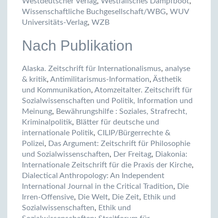
Westdeutscher Verlag
,
Westfälisches Dampfboot
,
Wissenschaftliche Buchgesellschaft/WBG
,
WUV
Universitäts-Verlag
,
WZB
Nach Publikation
Alaska. Zeitschrift für Internationalismus
,
analyse
& kritik
,
Antimilitarismus-Information
,
Ästhetik
und Kommunikation
,
Atomzeitalter. Zeitschrift für
Sozialwissenschaften und Politik, Information und
Meinung
,
Bewährungshilfe : Soziales, Strafrecht,
Kriminalpolitik
,
Blätter für deutsche und
internationale Politik
,
CILIP/Bürgerrechte &
Polizei
,
Das Argument: Zeitschrift für Philosophie
und Sozialwissenschaften
,
Der Freitag
,
Diakonia:
Internationale Zeitschrift für die Praxis der Kirche
,
Dialectical Anthropology: An Independent
International Journal in the Critical Tradition
,
Die
Irren-Offensive
,
Die Welt
,
Die Zeit
,
Ethik und
Sozialwissenschaften
,
Ethik und