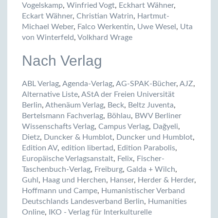
Vogelskamp
,
Winfried Vogt
,
Eckhart Wähner
,
Eckart Wähner
,
Christian Watrin
,
Hartmut-
Michael Weber
,
Falco Werkentin
,
Uwe Wesel
,
Uta
von Winterfeld
,
Volkhard Wrage
Nach Verlag
ABL Verlag
,
Agenda-Verlag
,
AG-SPAK-Bücher
,
AJZ
,
Alternative Liste
,
AStA der Freien Universität
Berlin
,
Athenäum Verlag
,
Beck
,
Beltz Juventa
,
Bertelsmann Fachverlag
,
Böhlau
,
BWV Berliner
Wissenschafts Verlag
,
Campus Verlag
,
Dağyeli
,
Dietz
,
Duncker & Humblot
,
Duncker und Humblot
,
Edition AV
,
edition libertad
,
Edition Parabolis
,
Europäische Verlagsanstalt
,
Felix
,
Fischer-
Taschenbuch-Verlag
,
Freiburg
,
Galda + Wilch
,
Guhl
,
Haag und Herchen
,
Hanser
,
Herder & Herder
,
Hoffmann und Campe
,
Humanistischer Verband
Deutschlands Landesverband Berlin
,
Humanities
Online
,
IKO - Verlag für Interkulturelle