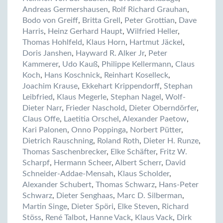
Andreas Germershausen
,
Rolf Richard Grauhan
,
Bodo von Greiff
,
Britta Grell
,
Peter Grottian
,
Dave
Harris
,
Heinz Gerhard Haupt
,
Wilfried Heller
,
Thomas Hohlfeld
,
Klaus Horn
,
Hartmut Jäckel
,
Doris Janshen
,
Hayward R. Alker Jr
,
Peter
Kammerer
,
Udo Kauß
,
Philippe Kellermann
,
Claus
Koch
,
Hans Koschnick
,
Reinhart Koselleck
,
Joachim Krause
,
Ekkehart Krippendorff
,
Stephan
Leibfried
,
Klaus Megerle
,
Stephan Nagel
,
Wolf-
Dieter Narr
,
Frieder Naschold
,
Dieter Oberndörfer
,
Claus Offe
,
Laetitia Orschel
,
Alexander Paetow
,
Kari Palonen
,
Onno Poppinga
,
Norbert Pütter
,
Dietrich Rauschning
,
Roland Roth
,
Dieter H. Runze
,
Thomas Saschenbrecker
,
Elke Schäfter
,
Fritz W.
Scharpf
,
Hermann Scheer
,
Albert Scherr
,
David
Schneider-Addae-Mensah
,
Klaus Scholder
,
Alexander Schubert
,
Thomas Schwarz
,
Hans-Peter
Schwarz
,
Dieter Senghaas
,
Marc D. Silberman
,
Martin Singe
,
Dieter Spöri
,
Elke Steven
,
Richard
Stöss
,
René Talbot
,
Hanne Vack
,
Klaus Vack
,
Dirk