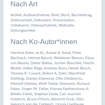
Nach Art
Artikel
,
Audioaufnahme
,
Brief
,
Buch
,
Buchbeitrag
,
Doktorarbeit
,
Dokument
,
Präsentation
,
Unbekannt
,
Videoaufnahme
,
Webseite
,
Zeitungsartikel
Nach Ko-Autor*innen
Hartmut Aden
,
et Al.
,
Ariane B. Antal
,
Peter
Bachrach
,
Helmut Baisch
,
Waldemar Besson
,
Klaus
von Beyme
,
Dieter Biallas
,
Jochen Blaschke
,
Martin
Blobel
,
Volker Böge
,
Andreas Buro
,
Heiner Busch
,
Thomas R. Cusack
,
Robert A. Dahl
,
Warnfried
Dettling
,
Stanley Diamond
,
Otto Diederichs
,
Meinolf Dierkes
,
Wolf-Dieter Eberwein
,
Richard
Faber
,
Jürgen W. Falter
,
Yvonne Featherstone
,
A.
Belden Fields
,
Stephan Flade
,
Carl Joachim
Friedrich
,
Bruno Fritsch
,
Albrecht Funk
,
Otto
Heinrich von der Gablentz
,
Ursula Ganßauge
,