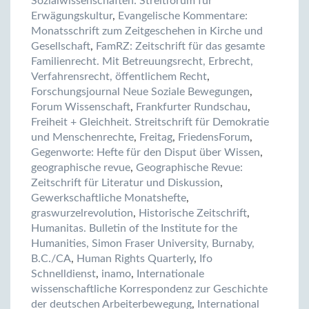
Sozialwissenschaften: Streitforum für
Erwägungskultur
,
Evangelische Kommentare:
Monatsschrift zum Zeitgeschehen in Kirche und
Gesellschaft
,
FamRZ: Zeitschrift für das gesamte
Familienrecht. Mit Betreuungsrecht, Erbrecht,
Verfahrensrecht, öffentlichem Recht
,
Forschungsjournal Neue Soziale Bewegungen
,
Forum Wissenschaft
,
Frankfurter Rundschau
,
Freiheit + Gleichheit. Streitschrift für Demokratie
und Menschenrechte
,
Freitag
,
FriedensForum
,
Gegenworte: Hefte für den Disput über Wissen
,
geographische revue
,
Geographische Revue:
Zeitschrift für Literatur und Diskussion
,
Gewerkschaftliche Monatshefte
,
graswurzelrevolution
,
Historische Zeitschrift
,
Humanitas. Bulletin of the Institute for the
Humanities, Simon Fraser University, Burnaby,
B.C./CA
,
Human Rights Quarterly
,
Ifo
Schnelldienst
,
inamo
,
Internationale
wissenschaftliche Korrespondenz zur Geschichte
der deutschen Arbeiterbewegung
,
International