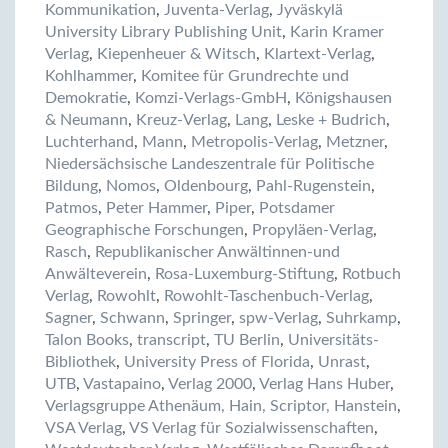
Kommunikation
,
Juventa-Verlag
,
Jyväskylä
University Library Publishing Unit
,
Karin Kramer
Verlag
,
Kiepenheuer & Witsch
,
Klartext-Verlag
,
Kohlhammer
,
Komitee für Grundrechte und
Demokratie
,
Komzi-Verlags-GmbH
,
Königshausen
& Neumann
,
Kreuz-Verlag
,
Lang
,
Leske + Budrich
,
Luchterhand
,
Mann
,
Metropolis-Verlag
,
Metzner
,
Niedersächsische Landeszentrale für Politische
Bildung
,
Nomos
,
Oldenbourg
,
Pahl-Rugenstein
,
Patmos
,
Peter Hammer
,
Piper
,
Potsdamer
Geographische Forschungen
,
Propyläen-Verlag
,
Rasch
,
Republikanischer Anwältinnen-und
Anwälteverein
,
Rosa-Luxemburg-Stiftung
,
Rotbuch
Verlag
,
Rowohlt
,
Rowohlt-Taschenbuch-Verlag
,
Sagner
,
Schwann
,
Springer
,
spw-Verlag
,
Suhrkamp
,
Talon Books
,
transcript
,
TU Berlin
,
Universitäts-
Bibliothek
,
University Press of Florida
,
Unrast
,
UTB
,
Vastapaino
,
Verlag 2000
,
Verlag Hans Huber
,
Verlagsgruppe Athenäum, Hain, Scriptor, Hanstein
,
VSA Verlag
,
VS Verlag für Sozialwissenschaften
,