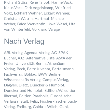
Richard Stöss
,
René Talbot
,
Hanne Vack
,
Klaus Vack
,
Dirk Vogelskamp
,
Winfried
Vogt
,
Eckhart Wähner
,
Eckart Wähner
,
Christian Watrin
,
Hartmut-Michael
Weber
,
Falco Werkentin
,
Uwe Wesel
,
Uta
von Winterfeld
,
Volkhard Wrage
Nach Verlag
ABL Verlag
,
Agenda-Verlag
,
AG-SPAK-
Bücher
,
AJZ
,
Alternative Liste
,
AStA der
Freien Universität Berlin
,
Athenäum
Verlag
,
Beck
,
Beltz Juventa
,
Bertelsmann
Fachverlag
,
Böhlau
,
BWV Berliner
Wissenschafts Verlag
,
Campus Verlag
,
Dağyeli
,
Dietz
,
Duncker & Humblot
,
Duncker und Humblot
,
Edition AV
,
edition
libertad
,
Edition Parabolis
,
Europäische
Verlagsanstalt
,
Felix
,
Fischer-Taschenbuch-
Verlag
,
Freiburg
,
Galda + Wilch
,
Guhl
,