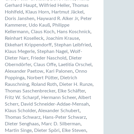
Gerhard Haupt
,
Wilfried Heller
,
Thomas
Hohlfeld
,
Klaus Horn
,
Hartmut Jäckel
,
Doris Janshen
,
Hayward R. Alker Jr
,
Peter
Kammerer
,
Udo Kauß
,
Philippe
Kellermann
,
Claus Koch
,
Hans Koschnick
,
Reinhart Koselleck
,
Joachim Krause
,
Ekkehart Krippendorff
,
Stephan Leibfried
,
Klaus Megerle
,
Stephan Nagel
,
Wolf-
Dieter Narr
,
Frieder Naschold
,
Dieter
Oberndörfer
,
Claus Offe
,
Laetitia Orschel
,
Alexander Paetow
,
Kari Palonen
,
Onno
Poppinga
,
Norbert Pütter
,
Dietrich
Rauschning
,
Roland Roth
,
Dieter H. Runze
,
Thomas Saschenbrecker
,
Elke Schäfter
,
Fritz W. Scharpf
,
Hermann Scheer
,
Albert
Scherr
,
David Schneider-Addae-Mensah
,
Klaus Scholder
,
Alexander Schubert
,
Thomas Schwarz
,
Hans-Peter Schwarz
,
Dieter Senghaas
,
Marc D. Silberman
,
Martin Singe
,
Dieter Spöri
,
Elke Steven
,