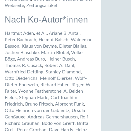
Webseite
,
Zeitungsartikel
Nach Ko-Autor*innen
Hartmut Aden
,
et Al.
,
Ariane B. Antal
,
Peter Bachrach
,
Helmut Baisch
,
Waldemar
Besson
,
Klaus von Beyme
,
Dieter Biallas
,
Jochen Blaschke
,
Martin Blobel
,
Volker
Böge
,
Andreas Buro
,
Heiner Busch
,
Thomas R. Cusack
,
Robert A. Dahl
,
Warnfried Dettling
,
Stanley Diamond
,
Otto Diederichs
,
Meinolf Dierkes
,
Wolf-
Dieter Eberwein
,
Richard Faber
,
Jürgen W.
Falter
,
Yvonne Featherstone
,
A. Belden
Fields
,
Stephan Flade
,
Carl Joachim
Friedrich
,
Bruno Fritsch
,
Albrecht Funk
,
Otto Heinrich von der Gablentz
,
Ursula
Ganßauge
,
Andreas Germershausen
,
Rolf
Richard Grauhan
,
Bodo von Greiff
,
Britta
Grell
,
Peter Grottian
,
Dave Harris
,
Heinz