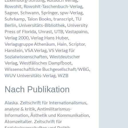
Luxemburg-Stiftung
,
Rotbuch Verlag
,
Rowohlt
,
Rowohlt-Taschenbuch-Verlag
,
Sagner
,
Schwann
,
Springer
,
spw-Verlag
,
Suhrkamp
,
Talon Books
,
transcript
,
TU
Berlin
,
Universitäts-Bibliothek
,
University
Press of Florida
,
Unrast
,
UTB
,
Vastapaino
,
Verlag 2000
,
Verlag Hans Huber
,
Verlagsgruppe Athenäum, Hain, Scriptor,
Hanstein
,
VSA Verlag
,
VS Verlag für
Sozialwissenschaften
,
Westdeutscher
Verlag
,
Westfälisches Dampfboot
,
Wissenschaftliche Buchgesellschaft/WBG
,
WUV Universitäts-Verlag
,
WZB
Nach Publikation
Alaska. Zeitschrift für Internationalismus
,
analyse & kritik
,
Antimilitarismus-
Information
,
Ästhetik und Kommunikation
,
Atomzeitalter. Zeitschrift für