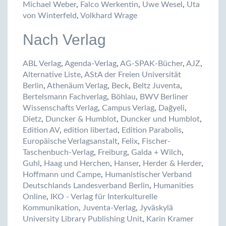
Michael Weber
,
Falco Werkentin
,
Uwe Wesel
,
Uta
von Winterfeld
,
Volkhard Wrage
Nach Verlag
ABL Verlag
,
Agenda-Verlag
,
AG-SPAK-Bücher
,
AJZ
,
Alternative Liste
,
AStA der Freien Universität
Berlin
,
Athenäum Verlag
,
Beck
,
Beltz Juventa
,
Bertelsmann Fachverlag
,
Böhlau
,
BWV Berliner
Wissenschafts Verlag
,
Campus Verlag
,
Dağyeli
,
Dietz
,
Duncker & Humblot
,
Duncker und Humblot
,
Edition AV
,
edition libertad
,
Edition Parabolis
,
Europäische Verlagsanstalt
,
Felix
,
Fischer-
Taschenbuch-Verlag
,
Freiburg
,
Galda + Wilch
,
Guhl
,
Haag und Herchen
,
Hanser
,
Herder & Herder
,
Hoffmann und Campe
,
Humanistischer Verband
Deutschlands Landesverband Berlin
,
Humanities
Online
,
IKO - Verlag für Interkulturelle
Kommunikation
,
Juventa-Verlag
,
Jyväskylä
University Library Publishing Unit
,
Karin Kramer