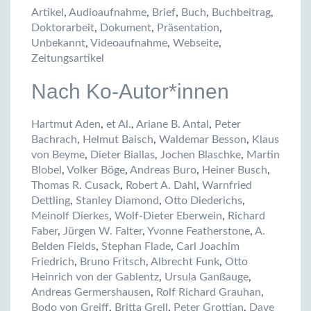
Artikel
,
Audioaufnahme
,
Brief
,
Buch
,
Buchbeitrag
,
Doktorarbeit
,
Dokument
,
Präsentation
,
Unbekannt
,
Videoaufnahme
,
Webseite
,
Zeitungsartikel
Nach Ko-Autor*innen
Hartmut Aden
,
et Al.
,
Ariane B. Antal
,
Peter
Bachrach
,
Helmut Baisch
,
Waldemar Besson
,
Klaus
von Beyme
,
Dieter Biallas
,
Jochen Blaschke
,
Martin
Blobel
,
Volker Böge
,
Andreas Buro
,
Heiner Busch
,
Thomas R. Cusack
,
Robert A. Dahl
,
Warnfried
Dettling
,
Stanley Diamond
,
Otto Diederichs
,
Meinolf Dierkes
,
Wolf-Dieter Eberwein
,
Richard
Faber
,
Jürgen W. Falter
,
Yvonne Featherstone
,
A.
Belden Fields
,
Stephan Flade
,
Carl Joachim
Friedrich
,
Bruno Fritsch
,
Albrecht Funk
,
Otto
Heinrich von der Gablentz
,
Ursula Ganßauge
,
Andreas Germershausen
,
Rolf Richard Grauhan
,
Bodo von Greiff
,
Britta Grell
,
Peter Grottian
,
Dave