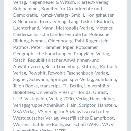
Verlag
,
Kiepenheuer & Witsch
,
Klartext-Verlag
,
Kohlhammer
,
Komitee für Grundrechte und
Demokratie
,
Komzi-Verlags-GmbH
,
Königshausen
& Neumann
,
Kreuz-Verlag
,
Lang
,
Leske + Budrich
,
Luchterhand
,
Mann
,
Metropolis-Verlag
,
Metzner
,
Niedersächsische Landeszentrale für Politische
Bildung
,
Nomos
,
Oldenbourg
,
Pahl-Rugenstein
,
Patmos
,
Peter Hammer
,
Piper
,
Potsdamer
Geographische Forschungen
,
Propyläen-Verlag
,
Rasch
,
Republikanischer Anwältinnen-und
Anwälteverein
,
Rosa-Luxemburg-Stiftung
,
Rotbuch
Verlag
,
Rowohlt
,
Rowohlt-Taschenbuch-Verlag
,
Sagner
,
Schwann
,
Springer
,
spw-Verlag
,
Suhrkamp
,
Talon Books
,
transcript
,
TU Berlin
,
Universitäts-
Bibliothek
,
University Press of Florida
,
Unrast
,
UTB
,
Vastapaino
,
Verlag 2000
,
Verlag Hans Huber
,
Verlagsgruppe Athenäum, Hain, Scriptor, Hanstein
,
VSA Verlag
,
VS Verlag für Sozialwissenschaften
,
Westdeutscher Verlag
,
Westfälisches Dampfboot
,
Wissenschaftliche Buchgesellschaft/WBG
,
WUV