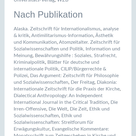
Universitäts-Verlag
,
WZB
Nach Publikation
Alaska. Zeitschrift für Internationalismus
,
analyse
& kritik
,
Antimilitarismus-Information
,
Ästhetik
und Kommunikation
,
Atomzeitalter. Zeitschrift für
Sozialwissenschaften und Politik, Information und
Meinung
,
Bewährungshilfe : Soziales, Strafrecht,
Kriminalpolitik
,
Blätter für deutsche und
internationale Politik
,
CILIP/Bürgerrechte &
Polizei
,
Das Argument: Zeitschrift für Philosophie
und Sozialwissenschaften
,
Der Freitag
,
Diakonia:
Internationale Zeitschrift für die Praxis der Kirche
,
Dialectical Anthropology: An Independent
International Journal in the Critical Tradition
,
Die
Irren-Offensive
,
Die Welt
,
Die Zeit
,
Ethik und
Sozialwissenschaften
,
Ethik und
Sozialwissenschaften: Streitforum für
Erwägungskultur
,
Evangelische Kommentare:
Monatsschrift zum Zeitgeschehen in Kirche und