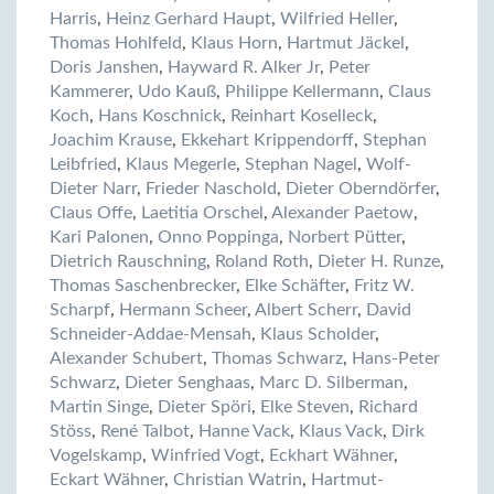
Harris
,
Heinz Gerhard Haupt
,
Wilfried Heller
,
Thomas Hohlfeld
,
Klaus Horn
,
Hartmut Jäckel
,
Doris Janshen
,
Hayward R. Alker Jr
,
Peter
Kammerer
,
Udo Kauß
,
Philippe Kellermann
,
Claus
Koch
,
Hans Koschnick
,
Reinhart Koselleck
,
Joachim Krause
,
Ekkehart Krippendorff
,
Stephan
Leibfried
,
Klaus Megerle
,
Stephan Nagel
,
Wolf-
Dieter Narr
,
Frieder Naschold
,
Dieter Oberndörfer
,
Claus Offe
,
Laetitia Orschel
,
Alexander Paetow
,
Kari Palonen
,
Onno Poppinga
,
Norbert Pütter
,
Dietrich Rauschning
,
Roland Roth
,
Dieter H. Runze
,
Thomas Saschenbrecker
,
Elke Schäfter
,
Fritz W.
Scharpf
,
Hermann Scheer
,
Albert Scherr
,
David
Schneider-Addae-Mensah
,
Klaus Scholder
,
Alexander Schubert
,
Thomas Schwarz
,
Hans-Peter
Schwarz
,
Dieter Senghaas
,
Marc D. Silberman
,
Martin Singe
,
Dieter Spöri
,
Elke Steven
,
Richard
Stöss
,
René Talbot
,
Hanne Vack
,
Klaus Vack
,
Dirk
Vogelskamp
,
Winfried Vogt
,
Eckhart Wähner
,
Eckart Wähner
,
Christian Watrin
,
Hartmut-