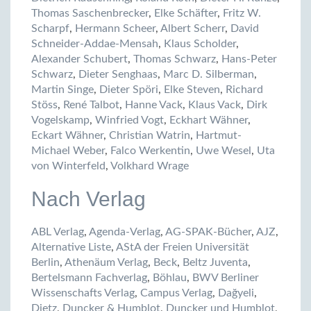
Thomas Saschenbrecker
,
Elke Schäfter
,
Fritz W.
Scharpf
,
Hermann Scheer
,
Albert Scherr
,
David
Schneider-Addae-Mensah
,
Klaus Scholder
,
Alexander Schubert
,
Thomas Schwarz
,
Hans-Peter
Schwarz
,
Dieter Senghaas
,
Marc D. Silberman
,
Martin Singe
,
Dieter Spöri
,
Elke Steven
,
Richard
Stöss
,
René Talbot
,
Hanne Vack
,
Klaus Vack
,
Dirk
Vogelskamp
,
Winfried Vogt
,
Eckhart Wähner
,
Eckart Wähner
,
Christian Watrin
,
Hartmut-
Michael Weber
,
Falco Werkentin
,
Uwe Wesel
,
Uta
von Winterfeld
,
Volkhard Wrage
Nach Verlag
ABL Verlag
,
Agenda-Verlag
,
AG-SPAK-Bücher
,
AJZ
,
Alternative Liste
,
AStA der Freien Universität
Berlin
,
Athenäum Verlag
,
Beck
,
Beltz Juventa
,
Bertelsmann Fachverlag
,
Böhlau
,
BWV Berliner
Wissenschafts Verlag
,
Campus Verlag
,
Dağyeli
,
Dietz
,
Duncker & Humblot
,
Duncker und Humblot
,