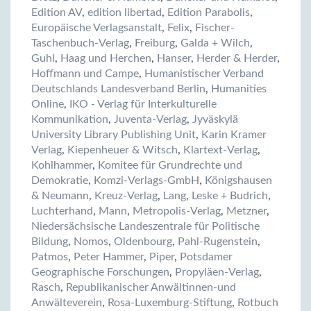
Edition AV
,
edition libertad
,
Edition Parabolis
,
Europäische Verlagsanstalt
,
Felix
,
Fischer-
Taschenbuch-Verlag
,
Freiburg
,
Galda + Wilch
,
Guhl
,
Haag und Herchen
,
Hanser
,
Herder & Herder
,
Hoffmann und Campe
,
Humanistischer Verband
Deutschlands Landesverband Berlin
,
Humanities
Online
,
IKO - Verlag für Interkulturelle
Kommunikation
,
Juventa-Verlag
,
Jyväskylä
University Library Publishing Unit
,
Karin Kramer
Verlag
,
Kiepenheuer & Witsch
,
Klartext-Verlag
,
Kohlhammer
,
Komitee für Grundrechte und
Demokratie
,
Komzi-Verlags-GmbH
,
Königshausen
& Neumann
,
Kreuz-Verlag
,
Lang
,
Leske + Budrich
,
Luchterhand
,
Mann
,
Metropolis-Verlag
,
Metzner
,
Niedersächsische Landeszentrale für Politische
Bildung
,
Nomos
,
Oldenbourg
,
Pahl-Rugenstein
,
Patmos
,
Peter Hammer
,
Piper
,
Potsdamer
Geographische Forschungen
,
Propyläen-Verlag
,
Rasch
,
Republikanischer Anwältinnen-und
Anwälteverein
,
Rosa-Luxemburg-Stiftung
,
Rotbuch