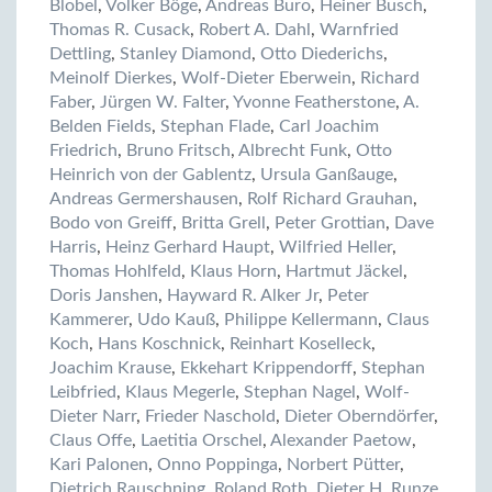
Blobel
,
Volker Böge
,
Andreas Buro
,
Heiner Busch
,
Thomas R. Cusack
,
Robert A. Dahl
,
Warnfried
Dettling
,
Stanley Diamond
,
Otto Diederichs
,
Meinolf Dierkes
,
Wolf-Dieter Eberwein
,
Richard
Faber
,
Jürgen W. Falter
,
Yvonne Featherstone
,
A.
Belden Fields
,
Stephan Flade
,
Carl Joachim
Friedrich
,
Bruno Fritsch
,
Albrecht Funk
,
Otto
Heinrich von der Gablentz
,
Ursula Ganßauge
,
Andreas Germershausen
,
Rolf Richard Grauhan
,
Bodo von Greiff
,
Britta Grell
,
Peter Grottian
,
Dave
Harris
,
Heinz Gerhard Haupt
,
Wilfried Heller
,
Thomas Hohlfeld
,
Klaus Horn
,
Hartmut Jäckel
,
Doris Janshen
,
Hayward R. Alker Jr
,
Peter
Kammerer
,
Udo Kauß
,
Philippe Kellermann
,
Claus
Koch
,
Hans Koschnick
,
Reinhart Koselleck
,
Joachim Krause
,
Ekkehart Krippendorff
,
Stephan
Leibfried
,
Klaus Megerle
,
Stephan Nagel
,
Wolf-
Dieter Narr
,
Frieder Naschold
,
Dieter Oberndörfer
,
Claus Offe
,
Laetitia Orschel
,
Alexander Paetow
,
Kari Palonen
,
Onno Poppinga
,
Norbert Pütter
,
Dietrich Rauschning
,
Roland Roth
,
Dieter H. Runze
,