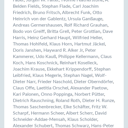
Faber
,
Jürgen W. Falter
,
Yvonne Featherstone
,
A.
Belden Fields
,
Stephan Flade
,
Carl Joachim
Friedrich
,
Bruno Fritsch
,
Albrecht Funk
,
Otto
Heinrich von der Gablentz
,
Ursula Ganßauge
,
Andreas Germershausen
,
Rolf Richard Grauhan
,
Bodo von Greiff
,
Britta Grell
,
Peter Grottian
,
Dave
Harris
,
Heinz Gerhard Haupt
,
Wilfried Heller
,
Thomas Hohlfeld
,
Klaus Horn
,
Hartmut Jäckel
,
Doris Janshen
,
Hayward R. Alker Jr
,
Peter
Kammerer
,
Udo Kauß
,
Philippe Kellermann
,
Claus
Koch
,
Hans Koschnick
,
Reinhart Koselleck
,
Joachim Krause
,
Ekkehart Krippendorff
,
Stephan
Leibfried
,
Klaus Megerle
,
Stephan Nagel
,
Wolf-
Dieter Narr
,
Frieder Naschold
,
Dieter Oberndörfer
,
Claus Offe
,
Laetitia Orschel
,
Alexander Paetow
,
Kari Palonen
,
Onno Poppinga
,
Norbert Pütter
,
Dietrich Rauschning
,
Roland Roth
,
Dieter H. Runze
,
Thomas Saschenbrecker
,
Elke Schäfter
,
Fritz W.
Scharpf
,
Hermann Scheer
,
Albert Scherr
,
David
Schneider-Addae-Mensah
,
Klaus Scholder
,
Alexander Schubert
,
Thomas Schwarz
,
Hans-Peter