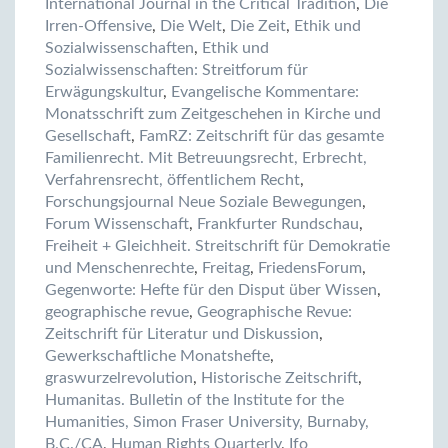
International Journal in the Critical Tradition
,
Die
Irren-Offensive
,
Die Welt
,
Die Zeit
,
Ethik und
Sozialwissenschaften
,
Ethik und
Sozialwissenschaften: Streitforum für
Erwägungskultur
,
Evangelische Kommentare:
Monatsschrift zum Zeitgeschehen in Kirche und
Gesellschaft
,
FamRZ: Zeitschrift für das gesamte
Familienrecht. Mit Betreuungsrecht, Erbrecht,
Verfahrensrecht, öffentlichem Recht
,
Forschungsjournal Neue Soziale Bewegungen
,
Forum Wissenschaft
,
Frankfurter Rundschau
,
Freiheit + Gleichheit. Streitschrift für Demokratie
und Menschenrechte
,
Freitag
,
FriedensForum
,
Gegenworte: Hefte für den Disput über Wissen
,
geographische revue
,
Geographische Revue:
Zeitschrift für Literatur und Diskussion
,
Gewerkschaftliche Monatshefte
,
graswurzelrevolution
,
Historische Zeitschrift
,
Humanitas. Bulletin of the Institute for the
Humanities, Simon Fraser University, Burnaby,
B.C./CA
,
Human Rights Quarterly
,
Ifo