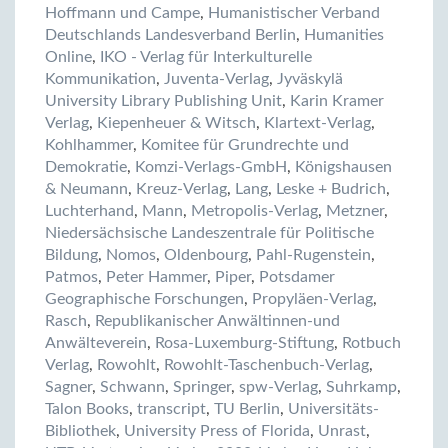
Hoffmann und Campe
,
Humanistischer Verband
Deutschlands Landesverband Berlin
,
Humanities
Online
,
IKO - Verlag für Interkulturelle
Kommunikation
,
Juventa-Verlag
,
Jyväskylä
University Library Publishing Unit
,
Karin Kramer
Verlag
,
Kiepenheuer & Witsch
,
Klartext-Verlag
,
Kohlhammer
,
Komitee für Grundrechte und
Demokratie
,
Komzi-Verlags-GmbH
,
Königshausen
& Neumann
,
Kreuz-Verlag
,
Lang
,
Leske + Budrich
,
Luchterhand
,
Mann
,
Metropolis-Verlag
,
Metzner
,
Niedersächsische Landeszentrale für Politische
Bildung
,
Nomos
,
Oldenbourg
,
Pahl-Rugenstein
,
Patmos
,
Peter Hammer
,
Piper
,
Potsdamer
Geographische Forschungen
,
Propyläen-Verlag
,
Rasch
,
Republikanischer Anwältinnen-und
Anwälteverein
,
Rosa-Luxemburg-Stiftung
,
Rotbuch
Verlag
,
Rowohlt
,
Rowohlt-Taschenbuch-Verlag
,
Sagner
,
Schwann
,
Springer
,
spw-Verlag
,
Suhrkamp
,
Talon Books
,
transcript
,
TU Berlin
,
Universitäts-
Bibliothek
,
University Press of Florida
,
Unrast
,