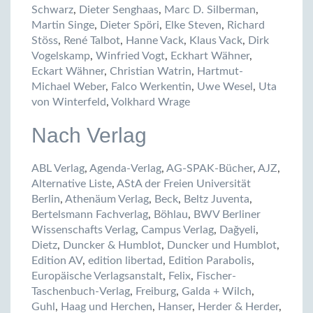
Schwarz
,
Dieter Senghaas
,
Marc D. Silberman
,
Martin Singe
,
Dieter Spöri
,
Elke Steven
,
Richard
Stöss
,
René Talbot
,
Hanne Vack
,
Klaus Vack
,
Dirk
Vogelskamp
,
Winfried Vogt
,
Eckhart Wähner
,
Eckart Wähner
,
Christian Watrin
,
Hartmut-
Michael Weber
,
Falco Werkentin
,
Uwe Wesel
,
Uta
von Winterfeld
,
Volkhard Wrage
Nach Verlag
ABL Verlag
,
Agenda-Verlag
,
AG-SPAK-Bücher
,
AJZ
,
Alternative Liste
,
AStA der Freien Universität
Berlin
,
Athenäum Verlag
,
Beck
,
Beltz Juventa
,
Bertelsmann Fachverlag
,
Böhlau
,
BWV Berliner
Wissenschafts Verlag
,
Campus Verlag
,
Dağyeli
,
Dietz
,
Duncker & Humblot
,
Duncker und Humblot
,
Edition AV
,
edition libertad
,
Edition Parabolis
,
Europäische Verlagsanstalt
,
Felix
,
Fischer-
Taschenbuch-Verlag
,
Freiburg
,
Galda + Wilch
,
Guhl
,
Haag und Herchen
,
Hanser
,
Herder & Herder
,