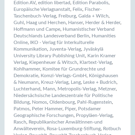
Edition AV
,
edition libertad
,
Edition Parabolis
,
Europäische Verlagsanstalt
,
Felix
,
Fischer-
Taschenbuch-Verlag
,
Freiburg
,
Galda + Wilch
,
Guhl
,
Haag und Herchen
,
Hanser
,
Herder & Herder
,
Hoffmann und Campe
,
Humanistischer Verband
Deutschlands Landesverband Berlin
,
Humanities
Online
,
IKO - Verlag für Interkulturelle
Kommunikation
,
Juventa-Verlag
,
Jyväskylä
University Library Publishing Unit
,
Karin Kramer
Verlag
,
Kiepenheuer & Witsch
,
Klartext-Verlag
,
Kohlhammer
,
Komitee für Grundrechte und
Demokratie
,
Komzi-Verlags-GmbH
,
Königshausen
& Neumann
,
Kreuz-Verlag
,
Lang
,
Leske + Budrich
,
Luchterhand
,
Mann
,
Metropolis-Verlag
,
Metzner
,
Niedersächsische Landeszentrale für Politische
Bildung
,
Nomos
,
Oldenbourg
,
Pahl-Rugenstein
,
Patmos
,
Peter Hammer
,
Piper
,
Potsdamer
Geographische Forschungen
,
Propyläen-Verlag
,
Rasch
,
Republikanischer Anwältinnen-und
Anwälteverein
,
Rosa-Luxemburg-Stiftung
,
Rotbuch