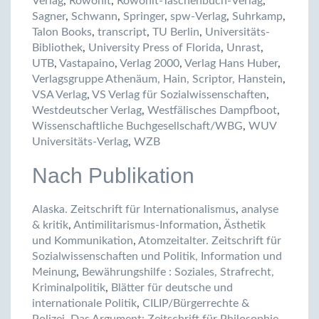
Verlag
,
Rowohlt
,
Rowohlt-Taschenbuch-Verlag
,
Sagner
,
Schwann
,
Springer
,
spw-Verlag
,
Suhrkamp
,
Talon Books
,
transcript
,
TU Berlin
,
Universitäts-
Bibliothek
,
University Press of Florida
,
Unrast
,
UTB
,
Vastapaino
,
Verlag 2000
,
Verlag Hans Huber
,
Verlagsgruppe Athenäum, Hain, Scriptor, Hanstein
,
VSA Verlag
,
VS Verlag für Sozialwissenschaften
,
Westdeutscher Verlag
,
Westfälisches Dampfboot
,
Wissenschaftliche Buchgesellschaft/WBG
,
WUV
Universitäts-Verlag
,
WZB
Nach Publikation
Alaska. Zeitschrift für Internationalismus
,
analyse
& kritik
,
Antimilitarismus-Information
,
Ästhetik
und Kommunikation
,
Atomzeitalter. Zeitschrift für
Sozialwissenschaften und Politik, Information und
Meinung
,
Bewährungshilfe : Soziales, Strafrecht,
Kriminalpolitik
,
Blätter für deutsche und
internationale Politik
,
CILIP/Bürgerrechte &
Polizei
,
Das Argument: Zeitschrift für Philosophie