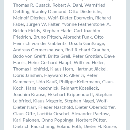
Thomas R. Cusack
,
Robert A. Dahl
,
Warnfried
Dettling
,
Stanley Diamond
,
Otto Diederichs
,
Meinolf Dierkes
,
Wolf-Dieter Eberwein
,
Richard
Faber
,
Jürgen W. Falter
,
Yvonne Featherstone
,
A.
Belden Fields
,
Stephan Flade
,
Carl Joachim
Friedrich
,
Bruno Fritsch
,
Albrecht Funk
,
Otto
Heinrich von der Gablentz
,
Ursula Ganßauge
,
Andreas Germershausen
,
Rolf Richard Grauhan
,
Bodo von Greiff
,
Britta Grell
,
Peter Grottian
,
Dave
Harris
,
Heinz Gerhard Haupt
,
Wilfried Heller
,
Thomas Hohlfeld
,
Klaus Horn
,
Hartmut Jäckel
,
Doris Janshen
,
Hayward R. Alker Jr
,
Peter
Kammerer
,
Udo Kauß
,
Philippe Kellermann
,
Claus
Koch
,
Hans Koschnick
,
Reinhart Koselleck
,
Joachim Krause
,
Ekkehart Krippendorff
,
Stephan
Leibfried
,
Klaus Megerle
,
Stephan Nagel
,
Wolf-
Dieter Narr
,
Frieder Naschold
,
Dieter Oberndörfer
,
Claus Offe
,
Laetitia Orschel
,
Alexander Paetow
,
Kari Palonen
,
Onno Poppinga
,
Norbert Pütter
,
Dietrich Rauschning
,
Roland Roth
,
Dieter H. Runze
,