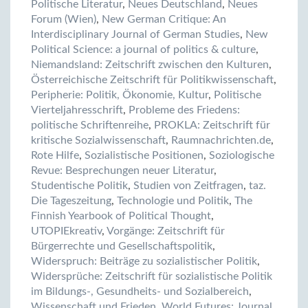
Politische Literatur
,
Neues Deutschland
,
Neues
Forum (Wien)
,
New German Critique: An
Interdisciplinary Journal of German Studies
,
New
Political Science: a journal of politics & culture
,
Niemandsland: Zeitschrift zwischen den Kulturen
,
Österreichische Zeitschrift für Politikwissenschaft
,
Peripherie: Politik, Ökonomie, Kultur
,
Politische
Vierteljahresschrift
,
Probleme des Friedens:
politische Schriftenreihe
,
PROKLA: Zeitschrift für
kritische Sozialwissenschaft
,
Raumnachrichten.de
,
Rote Hilfe
,
Sozialistische Positionen
,
Soziologische
Revue: Besprechungen neuer Literatur
,
Studentische Politik
,
Studien von Zeitfragen
,
taz.
Die Tageszeitung
,
Technologie und Politik
,
The
Finnish Yearbook of Political Thought
,
UTOPIEkreativ
,
Vorgänge: Zeitschrift für
Bürgerrechte und Gesellschaftspolitik
,
Widerspruch: Beiträge zu sozialistischer Politik
,
Widersprüche: Zeitschrift für sozialistische Politik
im Bildungs-, Gesundheits- und Sozialbereich
,
Wissenschaft und Frieden
,
World Futures: Journal