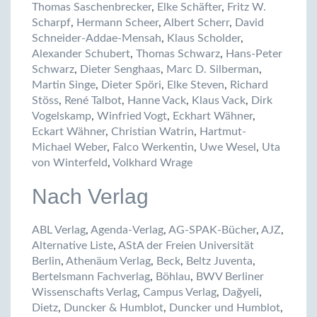
Thomas Saschenbrecker
,
Elke Schäfter
,
Fritz W.
Scharpf
,
Hermann Scheer
,
Albert Scherr
,
David
Schneider-Addae-Mensah
,
Klaus Scholder
,
Alexander Schubert
,
Thomas Schwarz
,
Hans-Peter
Schwarz
,
Dieter Senghaas
,
Marc D. Silberman
,
Martin Singe
,
Dieter Spöri
,
Elke Steven
,
Richard
Stöss
,
René Talbot
,
Hanne Vack
,
Klaus Vack
,
Dirk
Vogelskamp
,
Winfried Vogt
,
Eckhart Wähner
,
Eckart Wähner
,
Christian Watrin
,
Hartmut-
Michael Weber
,
Falco Werkentin
,
Uwe Wesel
,
Uta
von Winterfeld
,
Volkhard Wrage
Nach Verlag
ABL Verlag
,
Agenda-Verlag
,
AG-SPAK-Bücher
,
AJZ
,
Alternative Liste
,
AStA der Freien Universität
Berlin
,
Athenäum Verlag
,
Beck
,
Beltz Juventa
,
Bertelsmann Fachverlag
,
Böhlau
,
BWV Berliner
Wissenschafts Verlag
,
Campus Verlag
,
Dağyeli
,
Dietz
,
Duncker & Humblot
,
Duncker und Humblot
,