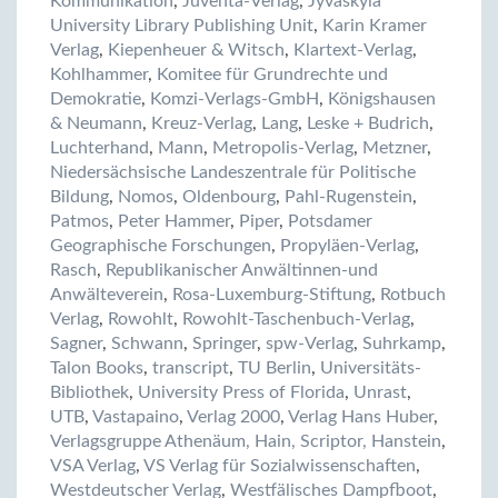
Kommunikation
,
Juventa-Verlag
,
Jyväskylä
University Library Publishing Unit
,
Karin Kramer
Verlag
,
Kiepenheuer & Witsch
,
Klartext-Verlag
,
Kohlhammer
,
Komitee für Grundrechte und
Demokratie
,
Komzi-Verlags-GmbH
,
Königshausen
& Neumann
,
Kreuz-Verlag
,
Lang
,
Leske + Budrich
,
Luchterhand
,
Mann
,
Metropolis-Verlag
,
Metzner
,
Niedersächsische Landeszentrale für Politische
Bildung
,
Nomos
,
Oldenbourg
,
Pahl-Rugenstein
,
Patmos
,
Peter Hammer
,
Piper
,
Potsdamer
Geographische Forschungen
,
Propyläen-Verlag
,
Rasch
,
Republikanischer Anwältinnen-und
Anwälteverein
,
Rosa-Luxemburg-Stiftung
,
Rotbuch
Verlag
,
Rowohlt
,
Rowohlt-Taschenbuch-Verlag
,
Sagner
,
Schwann
,
Springer
,
spw-Verlag
,
Suhrkamp
,
Talon Books
,
transcript
,
TU Berlin
,
Universitäts-
Bibliothek
,
University Press of Florida
,
Unrast
,
UTB
,
Vastapaino
,
Verlag 2000
,
Verlag Hans Huber
,
Verlagsgruppe Athenäum, Hain, Scriptor, Hanstein
,
VSA Verlag
,
VS Verlag für Sozialwissenschaften
,
Westdeutscher Verlag
,
Westfälisches Dampfboot
,