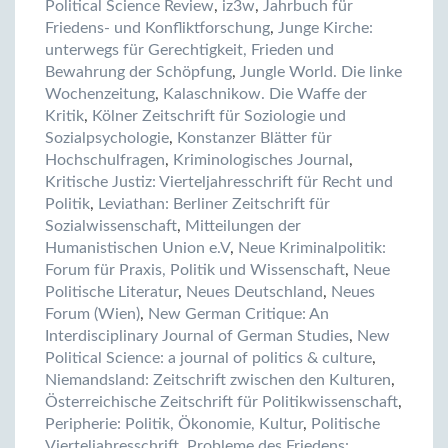
Political Science Review
,
iz3w
,
Jahrbuch für
Friedens- und Konfliktforschung
,
Junge Kirche:
unterwegs für Gerechtigkeit, Frieden und
Bewahrung der Schöpfung
,
Jungle World. Die linke
Wochenzeitung
,
Kalaschnikow. Die Waffe der
Kritik
,
Kölner Zeitschrift für Soziologie und
Sozialpsychologie
,
Konstanzer Blätter für
Hochschulfragen
,
Kriminologisches Journal
,
Kritische Justiz: Vierteljahresschrift für Recht und
Politik
,
Leviathan: Berliner Zeitschrift für
Sozialwissenschaft
,
Mitteilungen der
Humanistischen Union e.V
,
Neue Kriminalpolitik:
Forum für Praxis, Politik und Wissenschaft
,
Neue
Politische Literatur
,
Neues Deutschland
,
Neues
Forum (Wien)
,
New German Critique: An
Interdisciplinary Journal of German Studies
,
New
Political Science: a journal of politics & culture
,
Niemandsland: Zeitschrift zwischen den Kulturen
,
Österreichische Zeitschrift für Politikwissenschaft
,
Peripherie: Politik, Ökonomie, Kultur
,
Politische
Vierteljahresschrift
,
Probleme des Friedens: