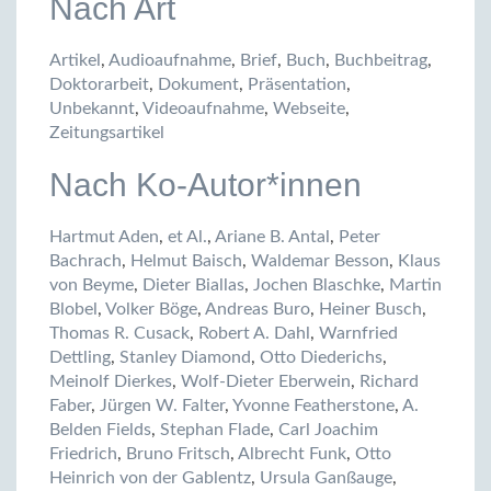
Nach Art
Artikel
,
Audioaufnahme
,
Brief
,
Buch
,
Buchbeitrag
,
Doktorarbeit
,
Dokument
,
Präsentation
,
Unbekannt
,
Videoaufnahme
,
Webseite
,
Zeitungsartikel
Nach Ko-Autor*innen
Hartmut Aden
,
et Al.
,
Ariane B. Antal
,
Peter
Bachrach
,
Helmut Baisch
,
Waldemar Besson
,
Klaus
von Beyme
,
Dieter Biallas
,
Jochen Blaschke
,
Martin
Blobel
,
Volker Böge
,
Andreas Buro
,
Heiner Busch
,
Thomas R. Cusack
,
Robert A. Dahl
,
Warnfried
Dettling
,
Stanley Diamond
,
Otto Diederichs
,
Meinolf Dierkes
,
Wolf-Dieter Eberwein
,
Richard
Faber
,
Jürgen W. Falter
,
Yvonne Featherstone
,
A.
Belden Fields
,
Stephan Flade
,
Carl Joachim
Friedrich
,
Bruno Fritsch
,
Albrecht Funk
,
Otto
Heinrich von der Gablentz
,
Ursula Ganßauge
,