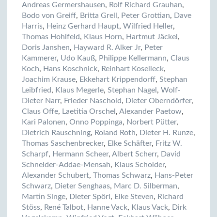
Andreas Germershausen
,
Rolf Richard Grauhan
,
Bodo von Greiff
,
Britta Grell
,
Peter Grottian
,
Dave
Harris
,
Heinz Gerhard Haupt
,
Wilfried Heller
,
Thomas Hohlfeld
,
Klaus Horn
,
Hartmut Jäckel
,
Doris Janshen
,
Hayward R. Alker Jr
,
Peter
Kammerer
,
Udo Kauß
,
Philippe Kellermann
,
Claus
Koch
,
Hans Koschnick
,
Reinhart Koselleck
,
Joachim Krause
,
Ekkehart Krippendorff
,
Stephan
Leibfried
,
Klaus Megerle
,
Stephan Nagel
,
Wolf-
Dieter Narr
,
Frieder Naschold
,
Dieter Oberndörfer
,
Claus Offe
,
Laetitia Orschel
,
Alexander Paetow
,
Kari Palonen
,
Onno Poppinga
,
Norbert Pütter
,
Dietrich Rauschning
,
Roland Roth
,
Dieter H. Runze
,
Thomas Saschenbrecker
,
Elke Schäfter
,
Fritz W.
Scharpf
,
Hermann Scheer
,
Albert Scherr
,
David
Schneider-Addae-Mensah
,
Klaus Scholder
,
Alexander Schubert
,
Thomas Schwarz
,
Hans-Peter
Schwarz
,
Dieter Senghaas
,
Marc D. Silberman
,
Martin Singe
,
Dieter Spöri
,
Elke Steven
,
Richard
Stöss
,
René Talbot
,
Hanne Vack
,
Klaus Vack
,
Dirk