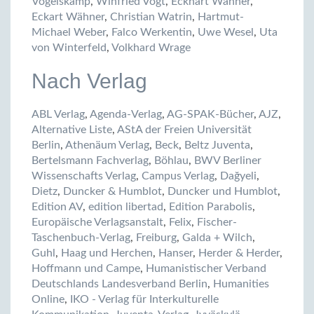
Vogelskamp
,
Winfried Vogt
,
Eckhart Wähner
,
Eckart Wähner
,
Christian Watrin
,
Hartmut-
Michael Weber
,
Falco Werkentin
,
Uwe Wesel
,
Uta
von Winterfeld
,
Volkhard Wrage
Nach Verlag
ABL Verlag
,
Agenda-Verlag
,
AG-SPAK-Bücher
,
AJZ
,
Alternative Liste
,
AStA der Freien Universität
Berlin
,
Athenäum Verlag
,
Beck
,
Beltz Juventa
,
Bertelsmann Fachverlag
,
Böhlau
,
BWV Berliner
Wissenschafts Verlag
,
Campus Verlag
,
Dağyeli
,
Dietz
,
Duncker & Humblot
,
Duncker und Humblot
,
Edition AV
,
edition libertad
,
Edition Parabolis
,
Europäische Verlagsanstalt
,
Felix
,
Fischer-
Taschenbuch-Verlag
,
Freiburg
,
Galda + Wilch
,
Guhl
,
Haag und Herchen
,
Hanser
,
Herder & Herder
,
Hoffmann und Campe
,
Humanistischer Verband
Deutschlands Landesverband Berlin
,
Humanities
Online
,
IKO - Verlag für Interkulturelle