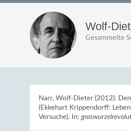
Wolf-Diet
Gesammelte Sc
Narr, Wolf-Dieter (2012): De
(Ekkehart Krippendorff: Lebe
Versuche). In:
graswurzelrevolu